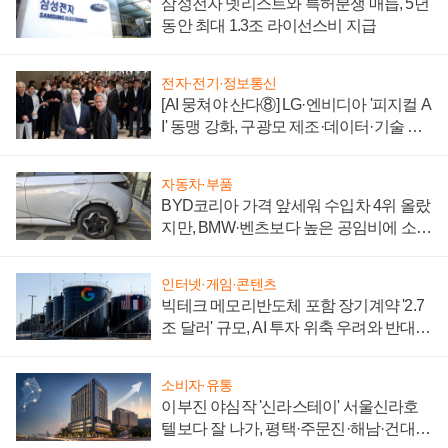
삼성전자 넷리스트와 특허분쟁 매듭, 5년
동안 최대 1.3조 라이선스비 지급
전자·전기·정보통신
[AI 뭉쳐야 산다⑧] LG·엔비디아 '피지컬 A
I' 동맹 강화, 구광모 제조·데이터·기술 결
집해 종합 로보틱스 기업으로
자동차·부품
BYD코리아 가격 앞세워 수입차 4위 올랐
지만, BMW·벤츠보다 높은 공임비에 소비
자 불만 폭발
인터넷·게임·콘텐츠
빅테크 메모리반도체 포함 장기계약 '2.7
조 달러' 규모, AI 투자 위축 우려와 반대
신호
소비자·유통
이부진 야심작 '신라스테이' 서울신라호
텔보다 잘 나가, 평택·주문진·해남·건대로