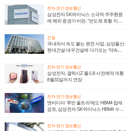
전자·전기·정보통신
삼성전자 SK하이닉스 소극적 주주환원
에 해외 증권가 비판, "반도체 호황 지속
성 의문"
건설
국내외서 속도 붙는 원전 사업, 삼성물산·
현대건설·대우건설에 다가오는 '약속의
시간'
전자·전기·정보통신
삼성전자, 갤럭시Z 폴드8 사전예약 개통
8월31일까지 연장
전자·전기·정보통신
엔비디아 '루빈 울트라'에도 HBM4 탑재
검토, 삼성전자·SK하이닉스 HBM4 수율
에 주도권 갈린다
전자·전기·정보통신