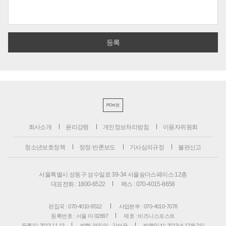
PC버전
회사소개
윤리강령
개인정보처리방침
이용자위원회
청소년보호정책
정정·반론보도
기사심의규정
불편신고
서울특별시 성동구 성수일로 39-34 서울숲더스페이스 12층
대표전화 : 1800-6522
팩스 : 070-4015-8658
편집국 : 070-4010-8512
사업본부 : 070-4010-7078
등록번호 : 서울 아 02897
제호 : 비즈니스포스트
등록일: 2013.11.13
발행·편집인 : 강석운
발행일자: 2013년 12월 2일