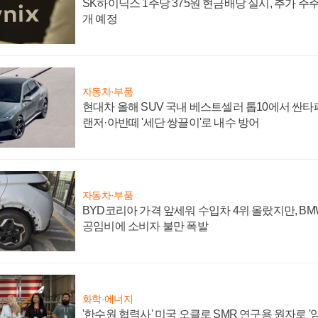
SK하이닉스 1주당 375원 현금배당 실시, 추가 주
개 예정
자동차·부품
현대차 올해 SUV 국내 베스트셀러 톱10에서 싼타
랜저·아반떼 '세단 쌍끌이'로 내수 방어
자동차·부품
BYD코리아 가격 앞세워 수입차 4위 올랐지만, B
공임비에 소비자 불만 폭발
화학·에너지
'한수원 협력사' 미국 오클로 SMR 연구용 원자로 '임