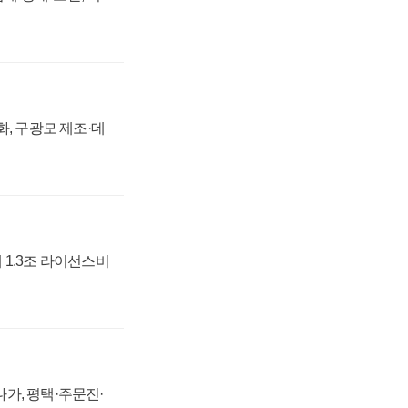
강화, 구광모 제조·데
 1.3조 라이선스비
가, 평택·주문진·