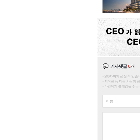
기사댓글
0
개
200자까지 쓰실 수 있습니다. 
저작권 등 다른 사람의 
타인에게 불쾌감을 주는 