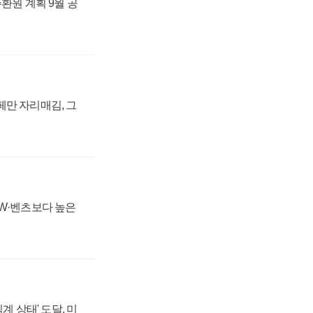
주환원 계획 9월 공
페만 자리매김, 그
MW·벤츠보다 높은
계 상태' 도달, 미