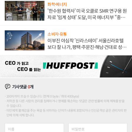
화학·에너지
'한수원 협력사' 미국 오클로 SMR 연구용 원
자로 '임계 상태' 도달, 미국 에너지부 "중요
한 이정표"
소비자·유통
이부진 야심작 '신라스테이' 서울신라호텔
보다 잘 나가, 평택·주문진·해남·건대로 성
장판 더 넓힌다
기사댓글
0
개
200자까지 쓰실 수 있습니다. (현재 0 byte / 최대 400byte)
저작권 등 다른 사람의 권리를 침해하거나 명예를 훼손하는 댓글은 관련 법률에 의해 제재를 받을
수 있습니다.
타인에게 불쾌감을 주는 욕설 등 비하하는 단어가 내용에 포함되거나 인신공격성 글은 관리자의 판
단에 의해 삭제 합니다.