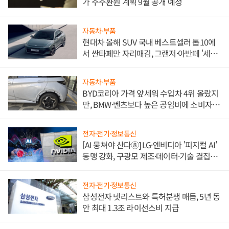
가 주주환원 계획 9월 공개 예정
자동차·부품
현대차 올해 SUV 국내 베스트셀러 톱10에
서 싼타페만 자리매김, 그랜저·아반떼 '세단
쌍끌이'로 내수 방어
자동차·부품
BYD코리아 가격 앞세워 수입차 4위 올랐지
만, BMW·벤츠보다 높은 공임비에 소비자
불만 폭발
전자·전기·정보통신
[AI 뭉쳐야 산다⑧] LG·엔비디아 '피지컬 AI'
동맹 강화, 구광모 제조·데이터·기술 결집
해 종합 로보틱스 기업으로
전자·전기·정보통신
삼성전자 넷리스트와 특허분쟁 매듭, 5년 동
안 최대 1.3조 라이선스비 지급