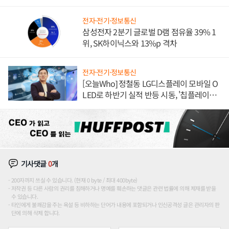
도권 갈린다
전자·전기·정보통신
삼성전자 2분기 글로벌 D램 점유율 39% 1
위, SK하이닉스와 13%p 격차
전자·전기·정보통신
[오늘Who] 정철동 LG디스플레이 모바일 O
LED로 하반기 실적 반등 시동, '칩플레이
션'에 가격 인하 압박은 부담
기사댓글
0
개
200자까지 쓰실 수 있습니다. (현재 0 byte / 최대 400byte)
저작권 등 다른 사람의 권리를 침해하거나 명예를 훼손하는 댓글은 관련 법률에 의해 제재를 받을
수 있습니다.
타인에게 불쾌감을 주는 욕설 등 비하하는 단어가 내용에 포함되거나 인신공격성 글은 관리자의 판
단에 의해 삭제 합니다.