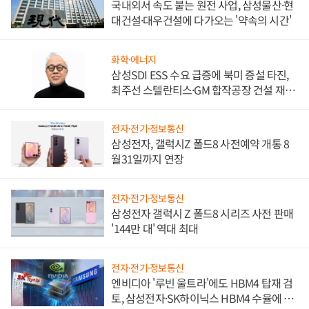
국내외서 속도 붙는 원전 사업, 삼성물산·현
대건설·대우건설에 다가오는 '약속의 시간'
화학·에너지
삼성SDI ESS 수요 급증에 북미 증설 타진,
최주선 스텔란티스·GM 합작공장 건설 재추
진하나
전자·전기·정보통신
삼성전자, 갤럭시Z 폴드8 사전예약 개통 8
월31일까지 연장
전자·전기·정보통신
삼성전자 갤럭시 Z 폴드8 시리즈 사전 판매
'144만 대' 역대 최대
전자·전기·정보통신
엔비디아 '루빈 울트라'에도 HBM4 탑재 검
토, 삼성전자·SK하이닉스 HBM4 수율에 주