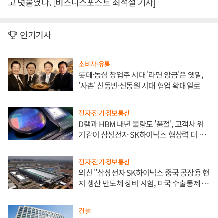
고 덧붙였다. [비즈니스포스트 최석철 기자]
인기기사
소비자·유통
롯데·농심 창업주 시대 '라면 앙금'은 옛말,
'사촌' 신동빈·신동원 시대 협업 확대일로
전자·전기·정보통신
D램과 HBM 내년 물량도 '품절', 고객사 위
기감이 삼성전자 SK하이닉스 협상력 더 키
워
전자·전기·정보통신
외신 "삼성전자 SK하이닉스 중국 공장용 현
지 생산 반도체 장비 시험, 미국 수출통제 대
비"
건설