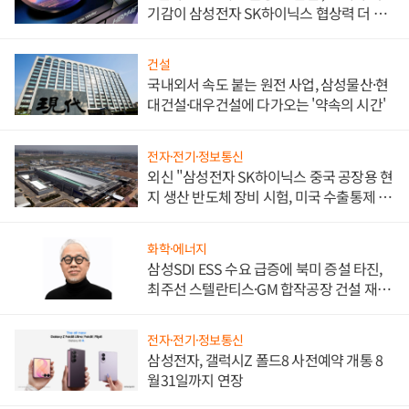
기감이 삼성전자 SK하이닉스 협상력 더 키
워
건설
국내외서 속도 붙는 원전 사업, 삼성물산·현
대건설·대우건설에 다가오는 '약속의 시간'
전자·전기·정보통신
외신 "삼성전자 SK하이닉스 중국 공장용 현
지 생산 반도체 장비 시험, 미국 수출통제 대
비"
화학·에너지
삼성SDI ESS 수요 급증에 북미 증설 타진,
최주선 스텔란티스·GM 합작공장 건설 재추
진하나
전자·전기·정보통신
삼성전자, 갤럭시Z 폴드8 사전예약 개통 8
월31일까지 연장