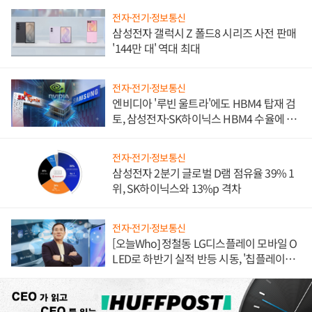
전자·전기·정보통신
삼성전자 갤럭시 Z 폴드8 시리즈 사전 판매
'144만 대' 역대 최대
전자·전기·정보통신
엔비디아 '루빈 울트라'에도 HBM4 탑재 검
토, 삼성전자·SK하이닉스 HBM4 수율에 주
도권 갈린다
전자·전기·정보통신
삼성전자 2분기 글로벌 D램 점유율 39% 1
위, SK하이닉스와 13%p 격차
전자·전기·정보통신
[오늘Who] 정철동 LG디스플레이 모바일 O
LED로 하반기 실적 반등 시동, '칩플레이
션'에 가격 인하 압박은 부담