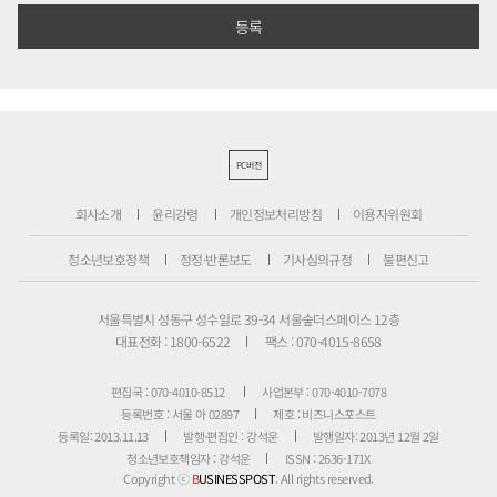
PC버전
회사소개
윤리강령
개인정보처리방침
이용자위원회
청소년보호정책
정정·반론보도
기사심의규정
불편신고
서울특별시 성동구 성수일로 39-34 서울숲더스페이스 12층
대표전화 : 1800-6522
팩스 : 070-4015-8658
편집국 : 070-4010-8512
사업본부 : 070-4010-7078
등록번호 : 서울 아 02897
제호 : 비즈니스포스트
등록일: 2013.11.13
발행·편집인 : 강석운
발행일자: 2013년 12월 2일
청소년보호책임자 : 강석운
ISSN : 2636-171X
Copyright ⓒ
B
USINESSPOST
. All rights reserved.