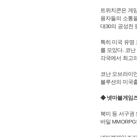
트위치콘은 게임
용자들의 소통을
대30의 공성전 
특히 미국 유명
를 모았다. 코난
각국에서 최고의
코난 오브라이언
볼루션의 미국출
◆ 넷마블게임즈
북미 등 서구권
바일 MMORP