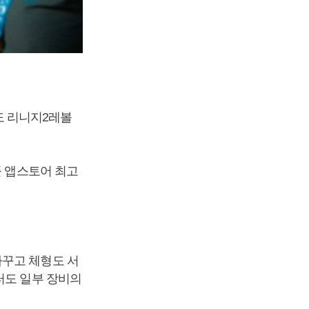
도 리니지2레볼
플 앱스토어 최고
바꾸고 체형도 서
터도 일부 장비의