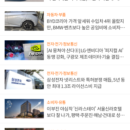
쌍끌이'로 내수 방어
자동차·부품
BYD코리아 가격 앞세워 수입차 4위 올랐지
만, BMW·벤츠보다 높은 공임비에 소비자
불만 폭발
전자·전기·정보통신
[AI 뭉쳐야 산다⑧] LG·엔비디아 '피지컬 AI'
동맹 강화, 구광모 제조·데이터·기술 결집
해 종합 로보틱스 기업으로
전자·전기·정보통신
삼성전자 넷리스트와 특허분쟁 매듭, 5년 동
안 최대 1.3조 라이선스비 지급
소비자·유통
이부진 야심작 '신라스테이' 서울신라호텔
보다 잘 나가, 평택·주문진·해남·건대로 성
장판 더 넓힌다