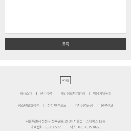
PC버전
회사소개
윤리강령
개인정보처리방침
이용자위원회
청소년보호정책
정정·반론보도
기사심의규정
불편신고
서울특별시 성동구 성수일로 39-34 서울숲더스페이스 12층
대표전화 : 1800-6522
팩스 : 070-4015-8658