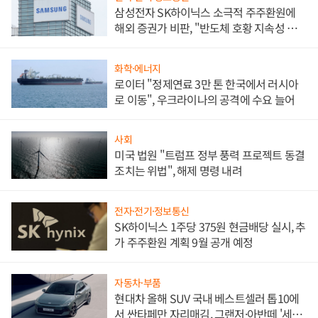
삼성전자 SK하이닉스 소극적 주주환원에
해외 증권가 비판, "반도체 호황 지속성 의
문"
화학·에너지
로이터 "정제연료 3만 톤 한국에서 러시아
로 이동", 우크라이나의 공격에 수요 늘어
사회
미국 법원 "트럼프 정부 풍력 프로젝트 동결
조치는 위법", 해제 명령 내려
전자·전기·정보통신
SK하이닉스 1주당 375원 현금배당 실시, 추
가 주주환원 계획 9월 공개 예정
자동차·부품
현대차 올해 SUV 국내 베스트셀러 톱10에
서 싼타페만 자리매김, 그랜저·아반떼 '세단