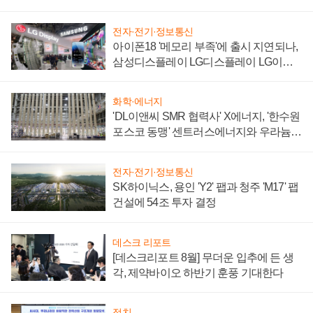
'세단 쌍끌이'로 내수 방어
전자·전기·정보통신
아이폰18 '메모리 부족'에 출시 지연되나,
삼성디스플레이 LG디스플레이 LG이노
텍 '탈애플' 수익 다각화 속도
화학·에너지
'DL이앤씨 SMR 협력사' X에너지, '한수원
포스코 동맹' 센트러스에너지와 우라늄
계약 체결
전자·전기·정보통신
SK하이닉스, 용인 'Y2' 팹과 청주 'M17' 팹
건설에 54조 투자 결정
데스크 리포트
[데스크리포트 8월] 무더운 입추에 든 생
각, 제약바이오 하반기 훈풍 기대한다
정치