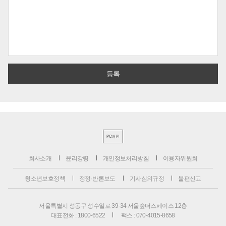
PC버전
회사소개
윤리강령
개인정보처리방침
이용자위원회
청소년보호정책
정정·반론보도
기사심의규정
불편신고
서울특별시 성동구 성수일로 39-34 서울숲더스페이스 12층
대표전화 : 1800-6522
팩스 : 070-4015-8658