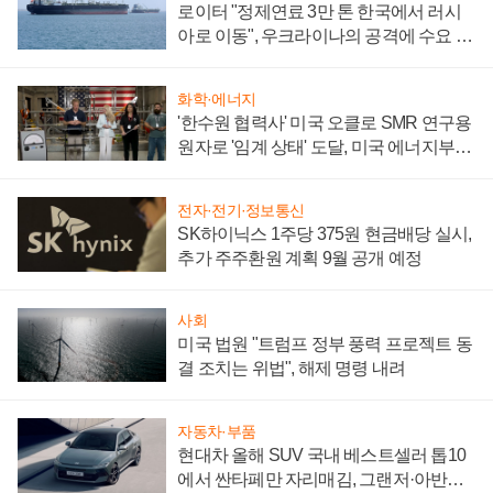
로이터 "정제연료 3만 톤 한국에서 러시
아로 이동", 우크라이나의 공격에 수요 늘
어
화학·에너지
'한수원 협력사' 미국 오클로 SMR 연구용
원자로 '임계 상태' 도달, 미국 에너지부
"중요한 이정표"
전자·전기·정보통신
SK하이닉스 1주당 375원 현금배당 실시,
추가 주주환원 계획 9월 공개 예정
사회
미국 법원 "트럼프 정부 풍력 프로젝트 동
결 조치는 위법", 해제 명령 내려
자동차·부품
현대차 올해 SUV 국내 베스트셀러 톱10
에서 싼타페만 자리매김, 그랜저·아반떼