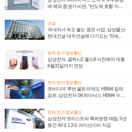
에 해외 증권가 비판, "반도체 호황 지속
성 의문"
건설
국내외서 속도 붙는 원전 사업, 삼성물산·
현대건설·대우건설에 다가오는 '약속의
시간'
전자·전기·정보통신
삼성전자, 갤럭시Z 폴드8 사전예약 개통
8월31일까지 연장
전자·전기·정보통신
엔비디아 '루빈 울트라'에도 HBM4 탑재
검토, 삼성전자·SK하이닉스 HBM4 수율
에 주도권 갈린다
전자·전기·정보통신
삼성전자 넷리스트와 특허분쟁 매듭, 5년
동안 최대 1.3조 라이선스비 지급