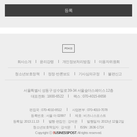
PC버전
회사소개
윤리강령
개인정보처리방침
이용자위원회
청소년보호정책
정정·반론보도
기사심의규정
불편신고
서울특별시 성동구 성수일로 39-34 서울숲더스페이스 12층
대표전화 : 1800-6522
팩스 : 070-4015-8658
편집국 : 070-4010-8512
사업본부 : 070-4010-7078
등록번호 : 서울 아 02897
제호 : 비즈니스포스트
등록일: 2013.11.13
발행·편집인 : 강석운
발행일자: 2013년 12월 2일
청소년보호책임자 : 강석운
ISSN : 2636-171X
Copyright ⓒ
B
USINESSPOST
. All rights reserved.