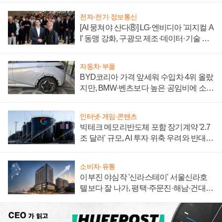
전자·전기·정보통신
[AI 뭉쳐야 산다⑧] LG·엔비디아 '피지컬 A
I' 동맹 강화, 구광모 제조·데이터·기술 결
집해 종합 로보틱스 기업으로
자동차·부품
BYD코리아 가격 앞세워 수입차 4위 올랐
지만, BMW·벤츠보다 높은 공임비에 소비
자 불만 폭발
인터넷·게임·콘텐츠
빅테크 메모리반도체 포함 장기계약 '2.7
조 달러' 규모, AI 투자 위축 우려와 반대
신호
소비자·유통
이부진 야심작 '신라스테이' 서울신라호
텔보다 잘 나가, 평택·주문진·해남·건대로
성장판 더 넓힌다