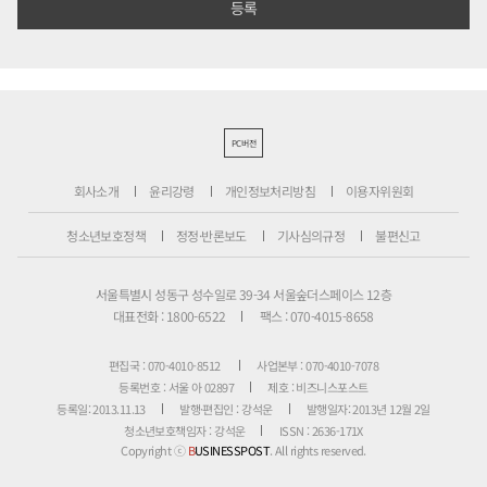
PC버전
회사소개
윤리강령
개인정보처리방침
이용자위원회
청소년보호정책
정정·반론보도
기사심의규정
불편신고
서울특별시 성동구 성수일로 39-34 서울숲더스페이스 12층
대표전화 : 1800-6522
팩스 : 070-4015-8658
편집국 : 070-4010-8512
사업본부 : 070-4010-7078
등록번호 : 서울 아 02897
제호 : 비즈니스포스트
등록일: 2013.11.13
발행·편집인 : 강석운
발행일자: 2013년 12월 2일
청소년보호책임자 : 강석운
ISSN : 2636-171X
Copyright ⓒ
B
USINESSPOST
. All rights reserved.