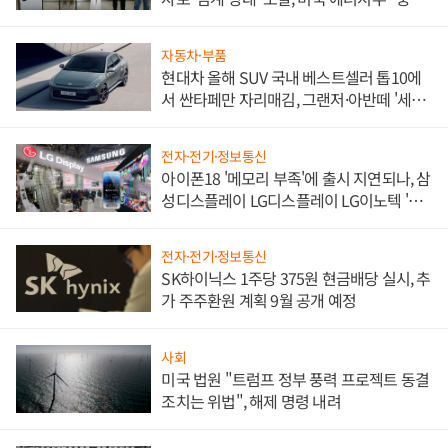
한 이정표"
자동차·부품
현대차 올해 SUV 국내 베스트셀러 톱10에
서 싼타페만 자리매김, 그랜저·아반떼 '세단
쌍끌이'로 내수 방어
전자·전기·정보통신
아이폰18 '메모리 부족'에 출시 지연되나, 삼
성디스플레이 LG디스플레이 LG이노텍 '탈
애플' 수익 다각화 속도
전자·전기·정보통신
SK하이닉스 1주당 375원 현금배당 실시, 추
가 주주환원 계획 9월 공개 예정
사회
미국 법원 "트럼프 정부 풍력 프로젝트 동결
조치는 위법", 해제 명령 내려