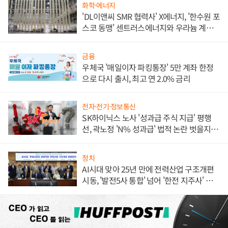
화학·에너지
'DL이앤씨 SMR 협력사' X에너지, '한수원 포
스코 동맹' 센트러스에너지와 우라늄 계약
체결
금융
우체국 '매일이자 파킹통장' 5만 계좌 한정
으로 다시 출시, 최고 연 2.0% 금리
전자·전기·정보통신
SK하이닉스 노사 '성과급 주식 지급' 평행
선, 곽노정 'N% 성과급' 법적 논란 벗을지 주
목
정치
AI시대 맞아 25년 만에 전력산업 구조개편
시동, '발전5사 통합' 넘어 '한전 지주사' 재편
론도