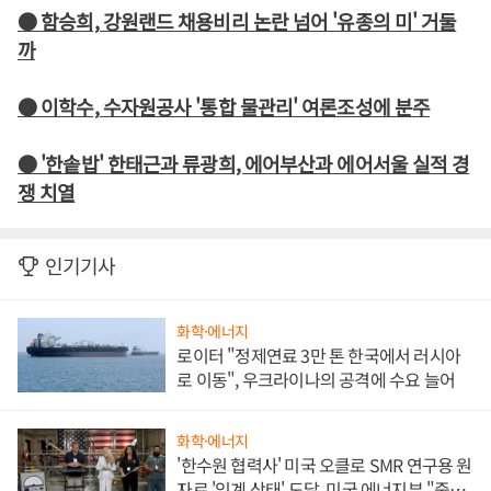
● 함승희, 강원랜드 채용비리 논란 넘어 '유종의 미' 거둘
까
● 이학수, 수자원공사 '통합 물관리' 여론조성에 분주
● '한솥밥' 한태근과 류광희, 에어부산과 에어서울 실적 경
쟁 치열
인기기사
화학·에너지
로이터 "정제연료 3만 톤 한국에서 러시아
로 이동", 우크라이나의 공격에 수요 늘어
화학·에너지
'한수원 협력사' 미국 오클로 SMR 연구용 원
자로 '임계 상태' 도달, 미국 에너지부 "중요