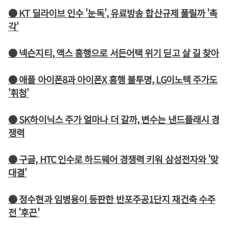
● KT 딜라이브 인수 '눈독', 유료방송 합산규제 풀릴까 '촉
각'
● 넥슨지티, 액스 흥행으로 서든어택 위기 딛고 살 길 찾아
● 애플 아이폰8과 아이폰X 흥행 불투명, LG이노텍 주가도
'휘청'
● SK하이닉스 주가 얼마나 더 갈까, 변수는 낸드플래시 경
쟁력
● 구글, HTC 인수로 하드웨어 경쟁력 키워 삼성전자와 '맞
대결'
● 정수현과 임병용이 등판한 반포주공1단지 재건축 수주
전 '후끈'