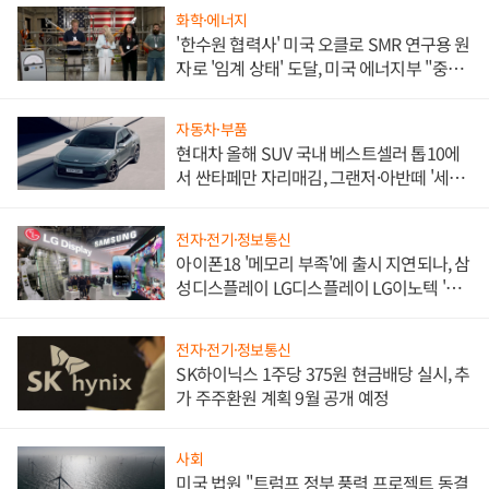
화학·에너지
'한수원 협력사' 미국 오클로 SMR 연구용 원
자로 '임계 상태' 도달, 미국 에너지부 "중요
한 이정표"
자동차·부품
현대차 올해 SUV 국내 베스트셀러 톱10에
서 싼타페만 자리매김, 그랜저·아반떼 '세단
쌍끌이'로 내수 방어
전자·전기·정보통신
아이폰18 '메모리 부족'에 출시 지연되나, 삼
성디스플레이 LG디스플레이 LG이노텍 '탈
애플' 수익 다각화 속도
전자·전기·정보통신
SK하이닉스 1주당 375원 현금배당 실시, 추
가 주주환원 계획 9월 공개 예정
사회
미국 법원 "트럼프 정부 풍력 프로젝트 동결