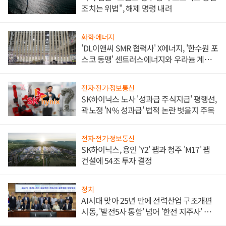
조치는 위법", 해제 명령 내려
화학·에너지
'DL이앤씨 SMR 협력사' X에너지, '한수원 포
스코 동맹' 센트러스에너지와 우라늄 계약
체결
전자·전기·정보통신
SK하이닉스 노사 '성과급 주식지급' 평행선,
곽노정 'N% 성과급' 법적 논란 벗을지 주목
전자·전기·정보통신
SK하이닉스, 용인 'Y2' 팹과 청주 'M17' 팹
건설에 54조 투자 결정
정치
AI시대 맞아 25년 만에 전력산업 구조개편
시동, '발전5사 통합' 넘어 '한전 지주사' 재편
론도