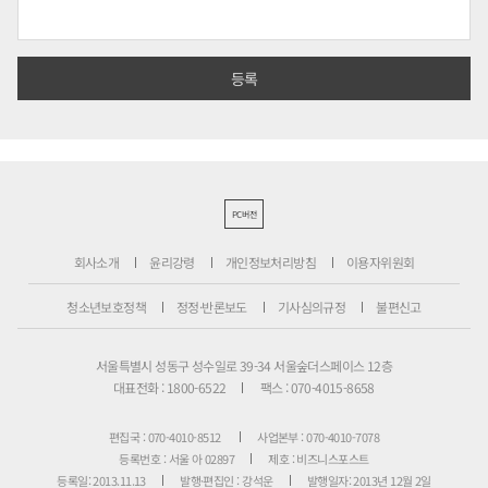
PC버전
회사소개
윤리강령
개인정보처리방침
이용자위원회
청소년보호정책
정정·반론보도
기사심의규정
불편신고
서울특별시 성동구 성수일로 39-34 서울숲더스페이스 12층
대표전화 : 1800-6522
팩스 : 070-4015-8658
편집국 : 070-4010-8512
사업본부 : 070-4010-7078
등록번호 : 서울 아 02897
제호 : 비즈니스포스트
등록일: 2013.11.13
발행·편집인 : 강석운
발행일자: 2013년 12월 2일