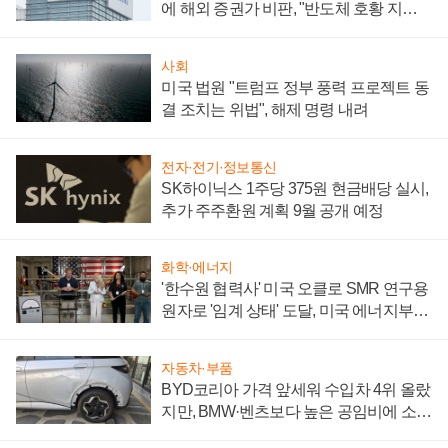
에 해외 증권가 비판, "반도체 호황 지속
성 의문"
사회
미국 법원 "트럼프 정부 풍력 프로젝트 동
결 조치는 위법", 해제 명령 내려
전자·전기·정보통신
SK하이닉스 1주당 375원 현금배당 실시,
추가 주주환원 계획 9월 공개 예정
화학·에너지
'한수원 협력사' 미국 오클로 SMR 연구용
원자로 '임계 상태' 도달, 미국 에너지부
"중요한 이정표"
자동차·부품
BYD코리아 가격 앞세워 수입차 4위 올랐
지만, BMW·벤츠보다 높은 공임비에 소비
자 불만 폭발