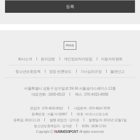
PC버전
회사소개
윤리강령
개인정보처리방침
이용자위원회
청소년보호정책
정정·반론보도
기사심의규정
불편신고
서울특별시 성동구 성수일로 39-34 서울숲더스페이스 12층
대표전화 : 1800-6522
팩스 : 070-4015-8658
편집국 : 070-4010-8512
사업본부 : 070-4010-7078
등록번호 : 서울 아 02897
제호 : 비즈니스포스트
등록일: 2013.11.13
발행·편집인 : 강석운
발행일자: 2013년 12월 2일
청소년보호책임자 : 강석운
ISSN : 2636-171X
Copyright ⓒ
B
USINESSPOST
. All rights reserved.