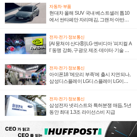
자동차·부품
현대차 올해 SUV 국내 베스트셀러 톱10
에서 싼타페만 자리매김, 그랜저·아반떼
'세단 쌍끌이'로 내수 방어
전자·전기·정보통신
[AI 뭉쳐야 산다⑧] LG·엔비디아 '피지컬 A
I' 동맹 강화, 구광모 제조·데이터·기술 결
집해 종합 로보틱스 기업으로
전자·전기·정보통신
아이폰18 '메모리 부족'에 출시 지연되나,
삼성디스플레이 LG디스플레이 LG이노
텍 '탈애플' 수익 다각화 속도
전자·전기·정보통신
삼성전자 넷리스트와 특허분쟁 매듭, 5년
동안 최대 1.3조 라이선스비 지급