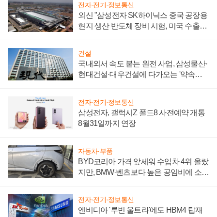
전자·전기·정보통신
외신 "삼성전자 SK하이닉스 중국 공장용
현지 생산 반도체 장비 시험, 미국 수출통
제 대비"
건설
국내외서 속도 붙는 원전 사업, 삼성물산·
현대건설·대우건설에 다가오는 '약속의
시간'
전자·전기·정보통신
삼성전자, 갤럭시Z 폴드8 사전예약 개통
8월31일까지 연장
자동차·부품
BYD코리아 가격 앞세워 수입차 4위 올랐
지만, BMW·벤츠보다 높은 공임비에 소비
자 불만 폭발
전자·전기·정보통신
엔비디아 '루빈 울트라'에도 HBM4 탑재