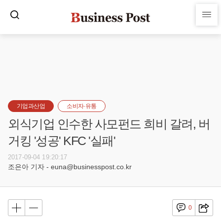
기업과산업
소비자·유통
외식기업 인수한 사모펀드 희비 갈려, 버
거킹 '성공' KFC '실패'
2017-09-04 19:20:17
조은아 기자 - euna@businesspost.co.kr
0