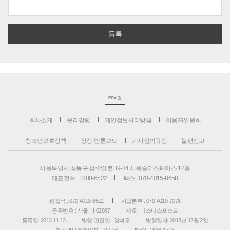
PC버전
회사소개
윤리강령
개인정보처리방침
이용자위원회
청소년보호정책
정정·반론보도
기사심의규정
불편신고
서울특별시 성동구 성수일로 39-34 서울숲더스페이스 12층
대표전화 : 1800-6522
팩스 : 070-4015-8658
편집국 : 070-4010-8512
사업본부 : 070-4010-7078
등록번호 : 서울 아 02897
제호 : 비즈니스포스트
등록일: 2013.11.13
발행·편집인 : 강석운
발행일자: 2013년 12월 2일
청소년보호책임자 : 강석운
ISSN : 2636-171X