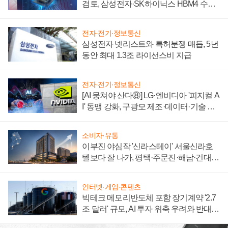
검토, 삼성전자·SK하이닉스 HBM4 수율
에 주도권 갈린다
전자·전기·정보통신
삼성전자 넷리스트와 특허분쟁 매듭, 5년
동안 최대 1.3조 라이선스비 지급
전자·전기·정보통신
[AI 뭉쳐야 산다⑧] LG·엔비디아 '피지컬 A
I' 동맹 강화, 구광모 제조·데이터·기술 결
집해 종합 로보틱스 기업으로
소비자·유통
이부진 야심작 '신라스테이' 서울신라호
텔보다 잘 나가, 평택·주문진·해남·건대로
성장판 더 넓힌다
인터넷·게임·콘텐츠
빅테크 메모리반도체 포함 장기계약 '2.7
조 달러' 규모, AI 투자 위축 우려와 반대
신호