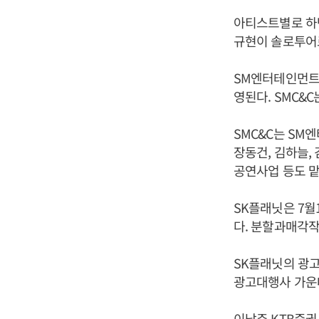
아티스트별로 하반
규현이 솔로투어로 
SM엔터테인먼트의
영된다. SMC&
SMC&C는 SM
장동건, 김하늘,
공연사업 등도 맡
SK플래닛은 7월
다. 분할과매각작
SK플래닛의 광
광고대행사 가운데
이남주 KTB증권