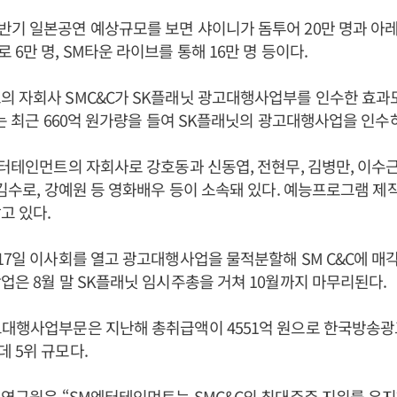
기 일본공연 예상규모를 보면 샤이니가 돔투어 20만 명과 아레나
6만 명, SM타운 라이브를 통해 16만 명 등이다.
 자회사 SMC&C가 SK플래닛 광고대행사업부를 인수한 효과
C는 최근 660억 원가량을 들여 SK플래닛의 광고대행사업을 인수
엔터테인먼트의 자회사로 강호동과 신동엽, 전현무, 김병만, 이수근
 김수로, 강예원 등 영화배우 등이 소속돼 있다. 예능프로그램 제
고 있다.
17일 이사회를 열고 광고대행사업을 물적분할해 SM C&C에 
업은 8월 말 SK플래닛 임시주총을 거쳐 10월까지 마무리된다.
고대행사업부문은 지난해 총취급액이 4551억 원으로 한국방송광
 5위 규모다.
 연구원은 “SM엔터테인먼트는 SMC&C의 최대주주 지위를 유