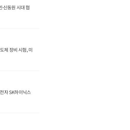
동빈·신동원 시대 협
도체 장비 시험, 미
성전자 SK하이닉스