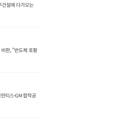
대우건설에 다가오는
비판, "반도체 호황
스텔란티스·GM 합작공