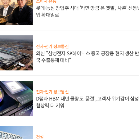
소비자·유통
롯데·농심 창업주 시대 '라면 앙금'은 옛말, '사촌' 신
업 확대일로
전자·전기·정보통신
외신 "삼성전자 SK하이닉스 중국 공장용 현지 생산 반
국 수출통제 대비"
전자·전기·정보통신
D램과 HBM 내년 물량도 '품절', 고객사 위기감이 삼
협상력 더 키워
건설