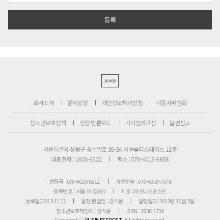
PC버전
회사소개
윤리강령
개인정보처리방침
이용자위원회
청소년보호정책
정정·반론보도
기사심의규정
불편신고
서울특별시 성동구 성수일로 39-34 서울숲더스페이스 12층
대표전화 : 1800-6522
팩스 : 070-4015-8658
편집국 : 070-4010-8512
사업본부 : 070-4010-7078
등록번호 : 서울 아 02897
제호 : 비즈니스포스트
등록일: 2013.11.13
발행·편집인 : 강석운
발행일자: 2013년 12월 2일
청소년보호책임자 : 강석운
ISSN : 2636-171X
Copyright ⓒ
B
USINESSPOST
. All rights reserved.