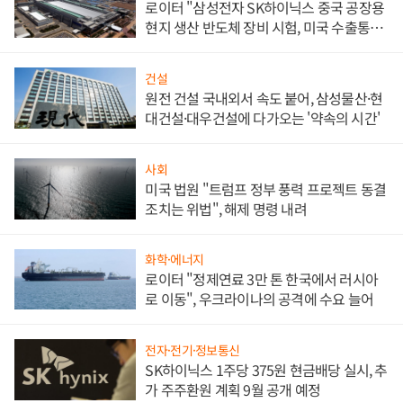
로이터 "삼성전자 SK하이닉스 중국 공장용
현지 생산 반도체 장비 시험, 미국 수출통제
대비"
건설
원전 건설 국내외서 속도 붙어, 삼성물산·현
대건설·대우건설에 다가오는 '약속의 시간'
사회
미국 법원 "트럼프 정부 풍력 프로젝트 동결
조치는 위법", 해제 명령 내려
화학·에너지
로이터 "정제연료 3만 톤 한국에서 러시아
로 이동", 우크라이나의 공격에 수요 늘어
전자·전기·정보통신
SK하이닉스 1주당 375원 현금배당 실시, 추
가 주주환원 계획 9월 공개 예정