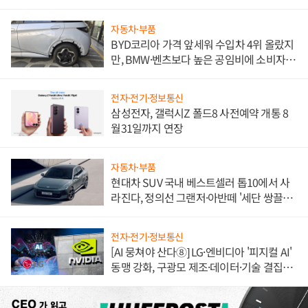
자동차·부품
BYD코리아 가격 앞세워 수입차 4위 올랐지
만, BMW·벤츠보다 높은 공임비에 소비자
불만 폭발
전자·전기·정보통신
삼성전자, 갤럭시Z 폴드8 사전예약 개통 8
월31일까지 연장
자동차·부품
현대차 SUV 국내 베스트셀러 톱10에서 사
라진다, 정의선 그랜저·아반떼 '세단 쌍끌
이'로 내수 방어
전자·전기·정보통신
[AI 뭉쳐야 산다⑧] LG·엔비디아 '피지컬 AI'
동맹 강화, 구광모 제조·데이터·기술 결집
해 종합 로보틱스 기업으로