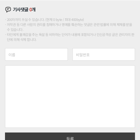
기사댓글
0
개
200자까지 쓰실 수 있습니다. (현재 0 byte / 최대 400byte)
저작권 등 다른 사람의 권리를 침해하거나 명예를 훼손하는 댓글은 관련 법률에 의해 제재를 받을
수 있습니다.
타인에게 불쾌감을 주는 욕설 등 비하하는 단어가 내용에 포함되거나 인신공격성 글은 관리자의 판
단에 의해 삭제 합니다.