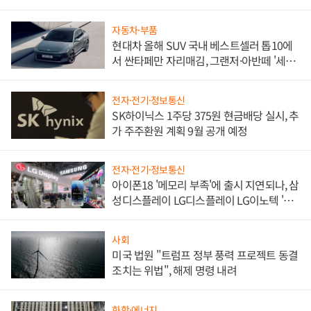
한 이정표"
자동차·부품
현대차 올해 SUV 국내 베스트셀러 톱10에
서 싼타페만 자리매김, 그랜저·아반떼 '세단
쌍끌이'로 내수 방어
전자·전기·정보통신
SK하이닉스 1주당 375원 현금배당 실시, 추
가 주주환원 계획 9월 공개 예정
전자·전기·정보통신
아이폰18 '메모리 부족'에 출시 지연되나, 삼
성디스플레이 LG디스플레이 LG이노텍 '탈
애플' 수익 다각화 속도
사회
미국 법원 "트럼프 정부 풍력 프로젝트 동결
조치는 위법", 해제 명령 내려
화학·에너지