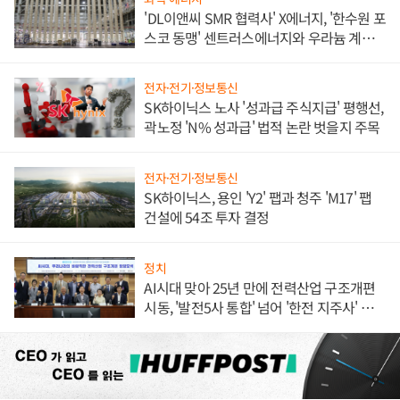
'DL이앤씨 SMR 협력사' X에너지, '한수원 포
스코 동맹' 센트러스에너지와 우라늄 계약
체결
전자·전기·정보통신
SK하이닉스 노사 '성과급 주식지급' 평행선,
곽노정 'N% 성과급' 법적 논란 벗을지 주목
전자·전기·정보통신
SK하이닉스, 용인 'Y2' 팹과 청주 'M17' 팹
건설에 54조 투자 결정
정치
AI시대 맞아 25년 만에 전력산업 구조개편
시동, '발전5사 통합' 넘어 '한전 지주사' 재편
론도