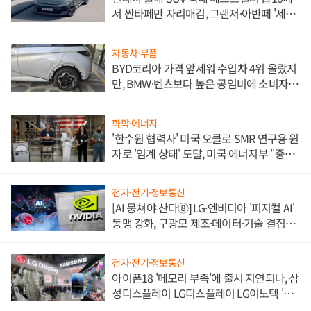
서 싼타페만 자리매김, 그랜저·아반떼 '세단
쌍끌이'로 내수 방어
자동차·부품
BYD코리아 가격 앞세워 수입차 4위 올랐지
만, BMW·벤츠보다 높은 공임비에 소비자
불만 폭발
화학·에너지
'한수원 협력사' 미국 오클로 SMR 연구용 원
자로 '임계 상태' 도달, 미국 에너지부 "중요
한 이정표"
전자·전기·정보통신
[AI 뭉쳐야 산다⑧] LG·엔비디아 '피지컬 AI'
동맹 강화, 구광모 제조·데이터·기술 결집
해 종합 로보틱스 기업으로
전자·전기·정보통신
아이폰18 '메모리 부족'에 출시 지연되나, 삼
성디스플레이 LG디스플레이 LG이노텍 '탈
애플' 수익 다각화 속도