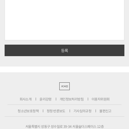
PC버전
회사소개
윤리강령
개인정보처리방침
이용자위원회
청소년보호정책
정정·반론보도
기사심의규정
불편신고
서울특별시 성동구 성수일로 39-34 서울숲더스페이스 12층