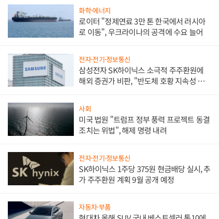
화학·에너지
로이터 "정제연료 3만 톤 한국에서 러시아
로 이동", 우크라이나의 공격에 수요 늘어
전자·전기·정보통신
삼성전자 SK하이닉스 소극적 주주환원에
해외 증권가 비판, "반도체 호황 지속성 의
문"
사회
미국 법원 "트럼프 정부 풍력 프로젝트 동결
조치는 위법", 해제 명령 내려
전자·전기·정보통신
SK하이닉스 1주당 375원 현금배당 실시, 추
가 주주환원 계획 9월 공개 예정
자동차·부품
현대차 올해 SUV 국내 베스트셀러 톱10에