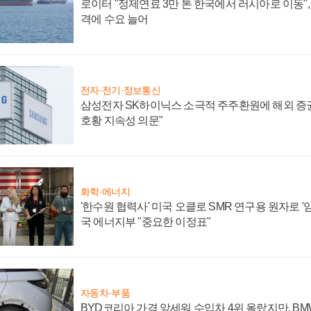
로이터 "정제연료 3만 톤 한국에서 러시아로 이동"
격에 수요 늘어
전자·전기·정보통신
삼성전자 SK하이닉스 소극적 주주환원에 해외 증권
호황 지속성 의문"
화학·에너지
'한수원 협력사' 미국 오클로 SMR 연구용 원자로 '임
국 에너지부 "중요한 이정표"
자동차·부품
BYD코리아 가격 앞세워 수입차 4위 올랐지만, B