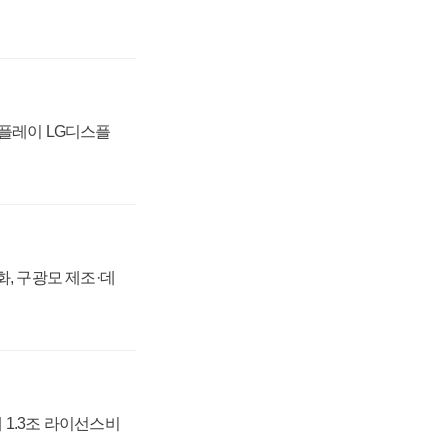
스플레이 LG디스플
강화, 구광모 제조·데
 1.3조 라이선스비