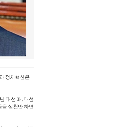
신과 정치혁신은
난 대선 때, 대선
들을 실천만 하면