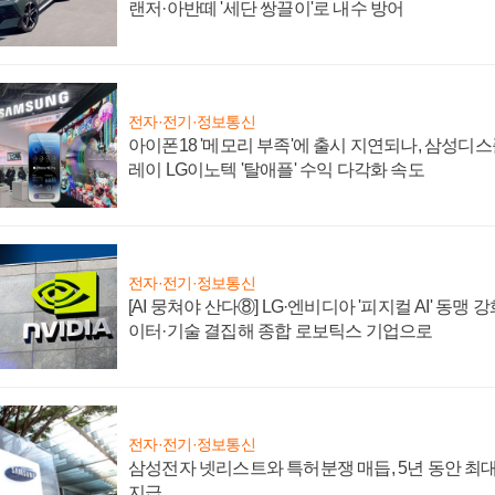
랜저·아반떼 '세단 쌍끌이'로 내수 방어
전자·전기·정보통신
아이폰18 '메모리 부족'에 출시 지연되나, 삼성디
레이 LG이노텍 '탈애플' 수익 다각화 속도
전자·전기·정보통신
[AI 뭉쳐야 산다⑧] LG·엔비디아 '피지컬 AI' 동맹 
이터·기술 결집해 종합 로보틱스 기업으로
전자·전기·정보통신
삼성전자 넷리스트와 특허분쟁 매듭, 5년 동안 최대
지급