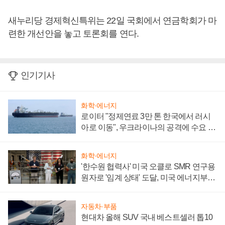
새누리당 경제혁신특위는 22일 국회에서 연금학회가 마
련한 개선안을 놓고 토론회를 연다.
인기기사
화학·에너지
로이터 "정제연료 3만 톤 한국에서 러시
아로 이동", 우크라이나의 공격에 수요 늘
어
화학·에너지
'한수원 협력사' 미국 오클로 SMR 연구용
원자로 '임계 상태' 도달, 미국 에너지부
"중요한 이정표"
자동차·부품
현대차 올해 SUV 국내 베스트셀러 톱10