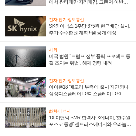
에서 싼타페만 자리매김, 그랜저·아반떼
'세단 쌍끌이'로 내수 방어
전자·전기·정보통신
SK하이닉스 1주당 375원 현금배당 실시,
추가 주주환원 계획 9월 공개 예정
사회
미국 법원 "트럼프 정부 풍력 프로젝트 동
결 조치는 위법", 해제 명령 내려
전자·전기·정보통신
아이폰18 '메모리 부족'에 출시 지연되나,
삼성디스플레이 LG디스플레이 LG이노
텍 '탈애플' 수익 다각화 속도
화학·에너지
'DL이앤씨 SMR 협력사' X에너지, '한수원
포스코 동맹' 센트러스에너지와 우라늄
계약 체결