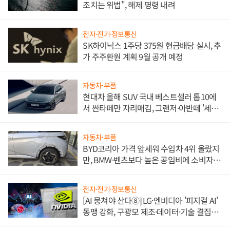
조치는 위법", 해제 명령 내려
전자·전기·정보통신
SK하이닉스 1주당 375원 현금배당 실시, 추
가 주주환원 계획 9월 공개 예정
자동차·부품
현대차 올해 SUV 국내 베스트셀러 톱10에
서 싼타페만 자리매김, 그랜저·아반떼 '세단
쌍끌이'로 내수 방어
자동차·부품
BYD코리아 가격 앞세워 수입차 4위 올랐지
만, BMW·벤츠보다 높은 공임비에 소비자
불만 폭발
전자·전기·정보통신
[AI 뭉쳐야 산다⑧] LG·엔비디아 '피지컬 AI'
동맹 강화, 구광모 제조·데이터·기술 결집
해 종합 로보틱스 기업으로