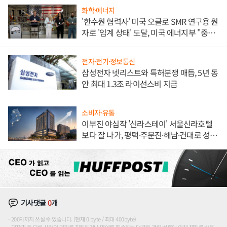
화학·에너지
'한수원 협력사' 미국 오클로 SMR 연구용 원
자로 '임계 상태' 도달, 미국 에너지부 "중요
한 이정표"
전자·전기·정보통신
삼성전자 넷리스트와 특허분쟁 매듭, 5년 동
안 최대 1.3조 라이선스비 지급
소비자·유통
이부진 야심작 '신라스테이' 서울신라호텔
보다 잘 나가, 평택·주문진·해남·건대로 성
장판 더 넓힌다
기사댓글
0
개
200자까지 쓰실 수 있습니다. (현재 0 byte / 최대 400byte)