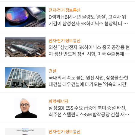
전자·전기·정보통신
D램과 HBM 내년 물량도 '품절', 고객사 위
기감이 삼성전자 SK하이닉스 협상력 더 키
워
전자·전기·정보통신
외신 "삼성전자 SK하이닉스 중국 공장용 현
지 생산 반도체 장비 시험, 미국 수출통제 대
비"
건설
국내외서 속도 붙는 원전 사업, 삼성물산·현
대건설·대우건설에 다가오는 '약속의 시간'
화학·에너지
삼성SDI ESS 수요 급증에 북미 증설 타진,
최주선 스텔란티스·GM 합작공장 건설 재추
진하나
전자·전기·정보통신