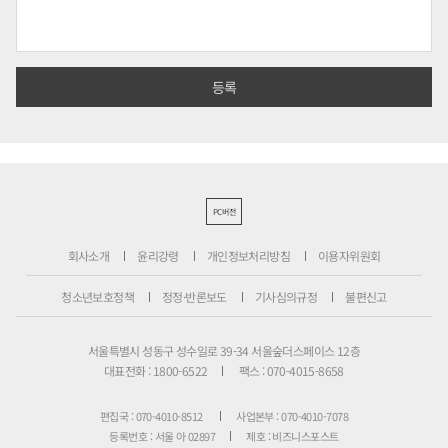
PC버전
회사소개
윤리강령
개인정보처리방침
이용자위원회
청소년보호정책
정정·반론보도
기사심의규정
불편신고
서울특별시 성동구 성수일로 39-34 서울숲더스페이스 12층
대표전화 : 1800-6522
팩스 : 070-4015-8658
편집국 : 070-4010-8512
사업본부 : 070-4010-7078
등록번호 : 서울 아 02897
제호 : 비즈니스포스트