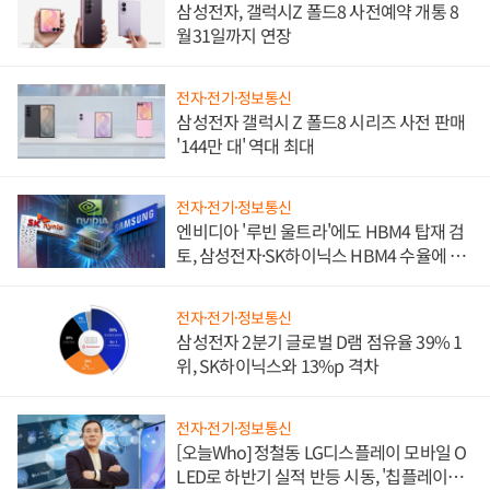
삼성전자, 갤럭시Z 폴드8 사전예약 개통 8
월31일까지 연장
전자·전기·정보통신
삼성전자 갤럭시 Z 폴드8 시리즈 사전 판매
'144만 대' 역대 최대
전자·전기·정보통신
엔비디아 '루빈 울트라'에도 HBM4 탑재 검
토, 삼성전자·SK하이닉스 HBM4 수율에 주
도권 갈린다
전자·전기·정보통신
삼성전자 2분기 글로벌 D램 점유율 39% 1
위, SK하이닉스와 13%p 격차
전자·전기·정보통신
[오늘Who] 정철동 LG디스플레이 모바일 O
LED로 하반기 실적 반등 시동, '칩플레이