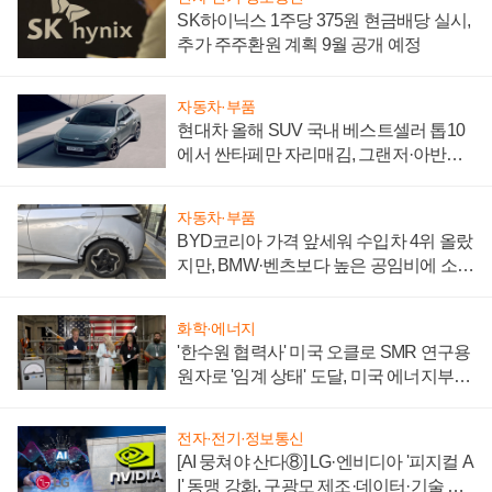
SK하이닉스 1주당 375원 현금배당 실시,
추가 주주환원 계획 9월 공개 예정
자동차·부품
현대차 올해 SUV 국내 베스트셀러 톱10
에서 싼타페만 자리매김, 그랜저·아반떼
'세단 쌍끌이'로 내수 방어
자동차·부품
BYD코리아 가격 앞세워 수입차 4위 올랐
지만, BMW·벤츠보다 높은 공임비에 소비
자 불만 폭발
화학·에너지
'한수원 협력사' 미국 오클로 SMR 연구용
원자로 '임계 상태' 도달, 미국 에너지부
"중요한 이정표"
전자·전기·정보통신
[AI 뭉쳐야 산다⑧] LG·엔비디아 '피지컬 A
I' 동맹 강화, 구광모 제조·데이터·기술 결