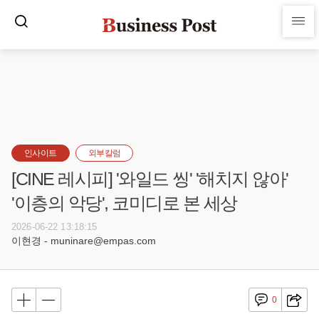
인사이트
외부칼럼
[CINE 레시피] '와일드 씽' '해치지 않아'
'이층의 악당', 코미디로 본 세상
2026-06-22 13:18:15
이현경 - muninare@empas.com
0