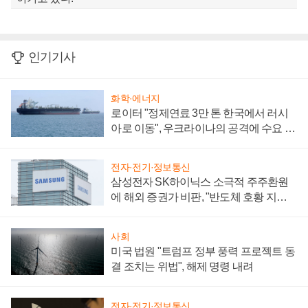
인기기사
화학·에너지
로이터 "정제연료 3만 톤 한국에서 러시
아로 이동", 우크라이나의 공격에 수요 늘
어
전자·전기·정보통신
삼성전자 SK하이닉스 소극적 주주환원
에 해외 증권가 비판, "반도체 호황 지속
성 의문"
사회
미국 법원 "트럼프 정부 풍력 프로젝트 동
결 조치는 위법", 해제 명령 내려
전자·전기·정보통신