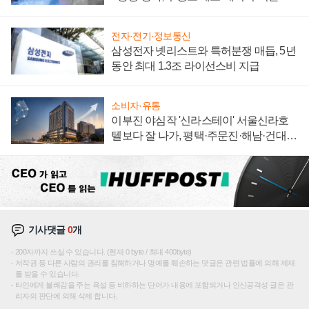
집해 종합 로보틱스 기업으로
전자·전기·정보통신
삼성전자 넷리스트와 특허분쟁 매듭, 5년
동안 최대 1.3조 라이선스비 지급
소비자·유통
이부진 야심작 '신라스테이' 서울신라호
텔보다 잘 나가, 평택·주문진·해남·건대로
성장판 더 넓힌다
기사댓글
0
개
200자까지 쓰실 수 있습니다. (현재 0 byte / 최대 400byte)
저작권 등 다른 사람의 권리를 침해하거나 명예를 훼손하는 댓글은 관련 법률에 의해 제재
를 받을 수 있습니다.
타인에게 불쾌감을 주는 욕설 등 비하하는 단어가 내용에 포함되거나 인신공격성 글은 관
리자의 판단에 의해 삭제 합니다.