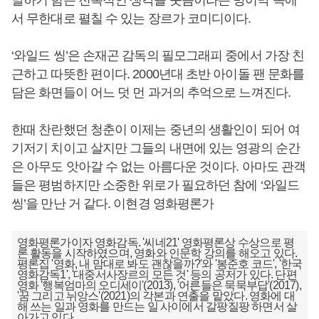
말하기 힘든 전복적인 생각을 웃음이라는 방어막 속에
서 무한대로 펼칠 수 있는 장르가 코미디이다.
‘와일드 씽’은 손재곤 감독의 필모그래피 중에서 가장 친
근하고 따뜻한 편이다. 2000년대 초반 아이돌 팬 문화를
담은 화면들이 어느 덧 먼 과거의 추억으로 느껴진다.
한때 찬란했던 청춘이 이제는 중년의 생활인이 되어 여
기저기 치이고 살지만 그들의 내면에 있는 영광의 순간
은 아무도 앗아갈 수 없는 아름다운 것이다. 아마도 관객
들은 평범하지만 소중한 위로가 필요하던 참에 ‘와일드
씽’을 만난 거 같다. 이현경 영화평론가
영화평론가이자 영화감독. '씨네21' 영화평론상 수상으로 평
론 활동을 시작하였으며, 영화와 인문학 강의를 해오고 있다.
평론집 '영화, 내 맘대로 봐도 괜찮을까?'와 '봉준호 코드', '한국
영화감독1', '대중서사장르의 모든 것' 등의 공저가 있다. 단편
영화 '행복엄마의 오디세이'(2013), '어른들은 묵묵부답'(2017),
'꿈 그리고 뉘앙스'(2021)의 각본과 연출을 맡았다. 영화에 대
해 쓰는 일과 영화를 만드는 일 사이에서 갈팡질팡 하면서 살
아가고 있다.