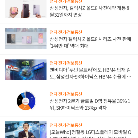
전자·전기·정보통신
삼성전자, 갤럭시Z 폴드8 사전예약 개통 8
월31일까지 연장
전자·전기·정보통신
삼성전자 갤럭시 Z 폴드8 시리즈 사전 판매
'144만 대' 역대 최대
전자·전기·정보통신
엔비디아 '루빈 울트라'에도 HBM4 탑재 검
토, 삼성전자·SK하이닉스 HBM4 수율에 주
도권 갈린다
전자·전기·정보통신
삼성전자 2분기 글로벌 D램 점유율 39% 1
위, SK하이닉스와 13%p 격차
전자·전기·정보통신
[오늘Who] 정철동 LG디스플레이 모바일 O