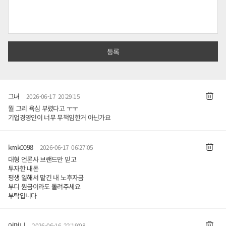
그녀
2026-06-17 20:29:15
뭘 그리 욕심 부렸다고 ㅜㅜ
기업경영인이 너무 무책임한거 아닌가요
kmk0098
2026-06-17 06:27:05
대형 언론사 브랜드만 믿고
투자한 내돈
평생 일해서 맡긴 내 노후자금
부디 원금이라도 돌려주세요
부탁입니다
어머니
2026-06-16 22:19:08