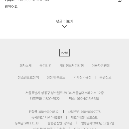
망했어요
댓글 더보기
PC버전
회사소개
윤리강령
개인정보처리방침
이용자위원회
청소년보호정책
정정·반론보도
기사심의규정
불편신고
서울특별시 성동구 성수일로 39-34 서울숲더스페이스 12층
대표전화 : 1800-6522
팩스 : 070-4015-8658
편집국 : 070-4010-8512
사업본부 : 070-4010-7078
등록번호 : 서울 아 02897
제호 : 비즈니스포스트
등록일: 2013.11.13
발행·편집인 : 강석운
발행일자: 2013년 12월 2일
청소년보호책임자 : 강석운
ISSN : 2636-171X