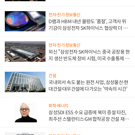
전자·전기·정보통신
D램과 HBM 내년 물량도 '품절', 고객사 위
기감이 삼성전자 SK하이닉스 협상력 더 키
워
전자·전기·정보통신
외신 "삼성전자 SK하이닉스 중국 공장용 현
지 생산 반도체 장비 시험, 미국 수출통제 대
비"
건설
국내외서 속도 붙는 원전 사업, 삼성물산·현
대건설·대우건설에 다가오는 '약속의 시간'
화학·에너지
삼성SDI ESS 수요 급증에 북미 증설 타진,
최주선 스텔란티스·GM 합작공장 건설 재추
진하나