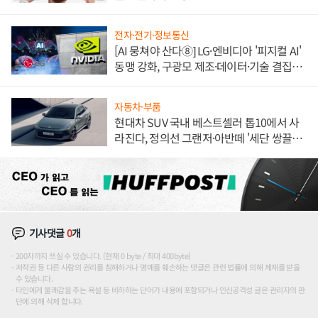
전자·전기·정보통신
[AI 뭉쳐야 산다⑧] LG·엔비디아 '피지컬 AI'
동맹 강화, 구광모 제조·데이터·기술 결집
해 종합 로보틱스 기업으로
자동차·부품
현대차 SUV 국내 베스트셀러 톱10에서 사
라진다, 정의선 그랜저·아반떼 '세단 쌍끌
이'로 내수 방어
기사댓글
0
개
200자까지 쓰실 수 있습니다. (현재 0 byte / 최대 400byte)
저작권 등 다른 사람의 권리를 침해하거나 명예를 훼손하는 댓글은 관련 법률에 의해 제재를 받을
수 있습니다.
타인에게 불쾌감을 주는 욕설 등 비하하는 단어가 내용에 포함되거나 인신공격성 글은 관리자의 판
단에 의해 삭제 합니다.