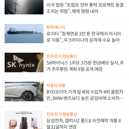
미국 법원 "트럼프 정부 풍력 프로젝트 동결
조치는 위법", 해제 명령 내려
화학·에너지
로이터 "정제연료 3만 톤 한국에서 러시아
로 이동", 우크라이나의 공격에 수요 늘어
전자·전기·정보통신
SK하이닉스 1주당 375원 현금배당 실시, 추
가 주주환원 계획 9월 공개 예정
자동차·부품
BYD코리아 가격 앞세워 수입차 4위 올랐지
만, BMW·벤츠보다 높은 공임비에 소비자
불만 폭발
전자·전기·정보통신
삼성전자, 갤럭시Z 폴드8 사전예약 개통 8
월31일까지 연장