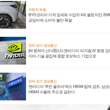
자동차·부품
BYD코리아 가격 앞세워 수입차 4위 올랐지만, B
공임비에 소비자 불만 폭발
전자·전기·정보통신
[AI 뭉쳐야 산다⑧] LG·엔비디아 '피지컬 AI' 동맹 
이터·기술 결집해 종합 로보틱스 기업으로
전자·전기·정보통신
엔비디아 '루빈 울트라'에도 HBM4 탑재 검토, 삼
HBM4 수율에 주도권 갈린다