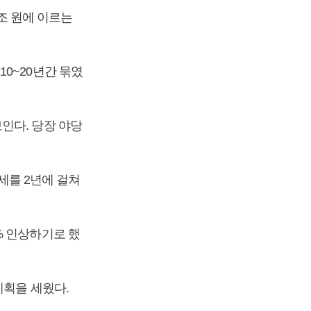
1조 원에 이르는
0~20년간 묶였
인다. 당장 야당
민세를 2년에 걸쳐
% 인상하기로 했
계획을 세웠다.