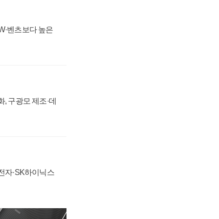
MW·벤츠보다 높은
강화, 구광모 제조·데
성전자·SK하이닉스