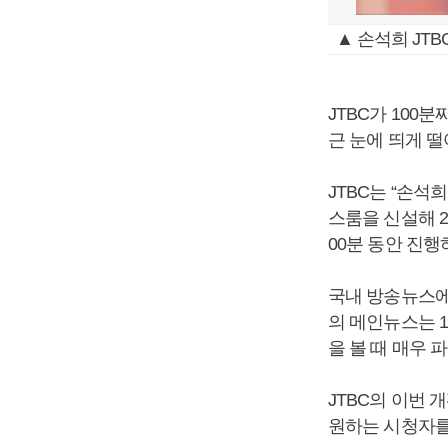
▲ 손석희 JTB
JTBC가 100
근 눈에 띄게 
JTBC는 “손석
스룸을 신설해 2
00분 동안 진행
국내 방송뉴스에
의 메인뉴스는 
을 볼 때 매우 
JTBC의 이번
원하는 시청자를