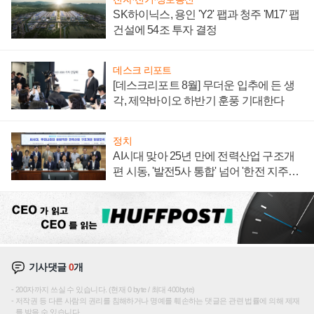
SK하이닉스, 용인 'Y2' 팹과 청주 'M17' 팹
건설에 54조 투자 결정
데스크 리포트
[데스크리포트 8월] 무더운 입추에 든 생
각, 제약바이오 하반기 훈풍 기대한다
정치
AI시대 맞아 25년 만에 전력산업 구조개
편 시동, '발전5사 통합' 넘어 '한전 지주사'
재편론도
기사댓글
0
개
200자까지 쓰실 수 있습니다. (현재 0 byte / 최대 400byte)
저작권 등 다른 사람의 권리를 침해하거나 명예를 훼손하는 댓글은 관련 법률에 의해 제재
를 받을 수 있습니다.