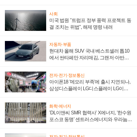
사회
미국 법원 "트럼프 정부 풍력 프로젝트 동
결 조치는 위법", 해제 명령 내려
자동차·부품
현대차 올해 SUV 국내 베스트셀러 톱10
에서 싼타페만 자리매김, 그랜저·아반떼
'세단 쌍끌이'로 내수 방어
전자·전기·정보통신
아이폰18 '메모리 부족'에 출시 지연되나,
삼성디스플레이 LG디스플레이 LG이노
텍 '탈애플' 수익 다각화 속도
화학·에너지
'DL이앤씨 SMR 협력사' X에너지, '한수원
포스코 동맹' 센트러스에너지와 우라늄
계약 체결
전자·전기·정보통신