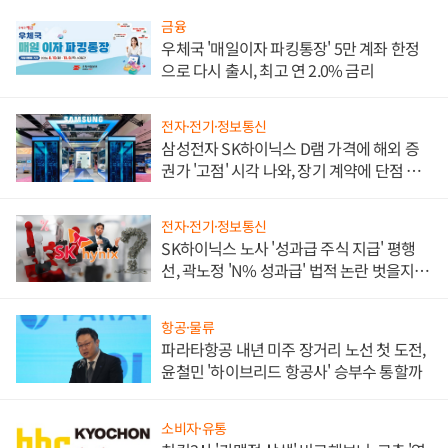
금융
우체국 '매일이자 파킹통장' 5만 계좌 한정
으로 다시 출시, 최고 연 2.0% 금리
전자·전기·정보통신
삼성전자 SK하이닉스 D램 가격에 해외 증
권가 '고점' 시각 나와, 장기 계약에 단점 부
각
전자·전기·정보통신
SK하이닉스 노사 '성과급 주식 지급' 평행
선, 곽노정 'N% 성과급' 법적 논란 벗을지 주
목
항공·물류
파라타항공 내년 미주 장거리 노선 첫 도전,
윤철민 '하이브리드 항공사' 승부수 통할까
소비자·유통