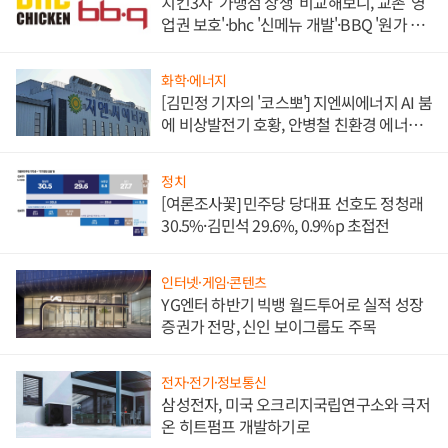
치킨3사 '가맹점 상생' 비교해보니, 교촌 '영
업권 보호'·bhc '신메뉴 개발'·BBQ '원가 부
담'
화학·에너지
[김민정 기자의 '코스뽀'] 지엔씨에너지 AI 붐
에 비상발전기 호황, 안병철 친환경 에너지
발전전문기업 향한다
정치
[여론조사꽃] 민주당 당대표 선호도 정청래
30.5%·김민석 29.6%, 0.9%p 초접전
인터넷·게임·콘텐츠
YG엔터 하반기 빅뱅 월드투어로 실적 성장
증권가 전망, 신인 보이그룹도 주목
전자·전기·정보통신
삼성전자, 미국 오크리지국립연구소와 극저
온 히트펌프 개발하기로