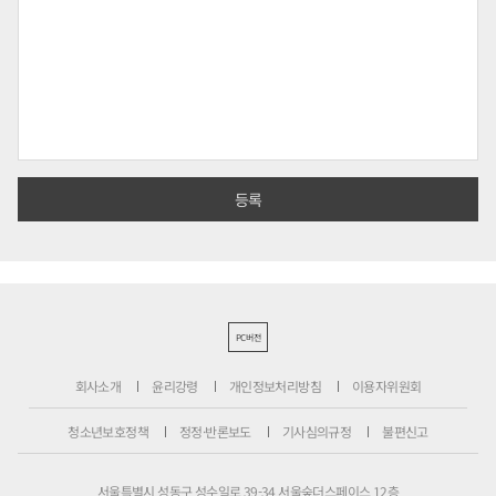
PC버전
회사소개
윤리강령
개인정보처리방침
이용자위원회
청소년보호정책
정정·반론보도
기사심의규정
불편신고
서울특별시 성동구 성수일로 39-34 서울숲더스페이스 12층