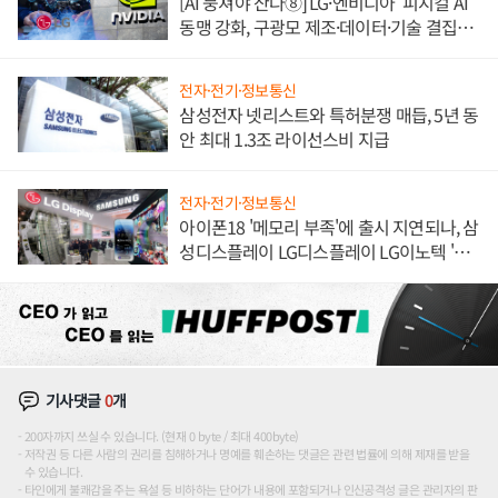
[AI 뭉쳐야 산다⑧] LG·엔비디아 '피지컬 AI'
동맹 강화, 구광모 제조·데이터·기술 결집
해 종합 로보틱스 기업으로
전자·전기·정보통신
삼성전자 넷리스트와 특허분쟁 매듭, 5년 동
안 최대 1.3조 라이선스비 지급
전자·전기·정보통신
아이폰18 '메모리 부족'에 출시 지연되나, 삼
성디스플레이 LG디스플레이 LG이노텍 '탈
애플' 수익 다각화 속도
기사댓글
0
개
200자까지 쓰실 수 있습니다. (현재 0 byte / 최대 400byte)
저작권 등 다른 사람의 권리를 침해하거나 명예를 훼손하는 댓글은 관련 법률에 의해 제재를 받을
수 있습니다.
타인에게 불쾌감을 주는 욕설 등 비하하는 단어가 내용에 포함되거나 인신공격성 글은 관리자의 판