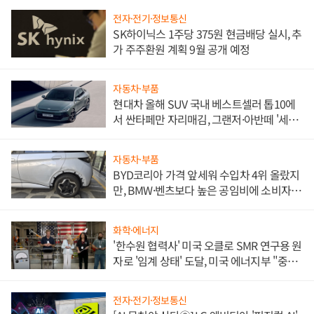
전자·전기·정보통신
SK하이닉스 1주당 375원 현금배당 실시, 추
가 주주환원 계획 9월 공개 예정
자동차·부품
현대차 올해 SUV 국내 베스트셀러 톱10에
서 싼타페만 자리매김, 그랜저·아반떼 '세단
쌍끌이'로 내수 방어
자동차·부품
BYD코리아 가격 앞세워 수입차 4위 올랐지
만, BMW·벤츠보다 높은 공임비에 소비자
불만 폭발
화학·에너지
'한수원 협력사' 미국 오클로 SMR 연구용 원
자로 '임계 상태' 도달, 미국 에너지부 "중요
한 이정표"
전자·전기·정보통신