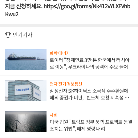
지금 신청하세요.
https://goo.gl/forms/Nk412vYLXFVhb
Kwu2
인기기사
화학·에너지
로이터 "정제연료 3만 톤 한국에서 러시아
로 이동", 우크라이나의 공격에 수요 늘어
전자·전기·정보통신
삼성전자 SK하이닉스 소극적 주주환원에
해외 증권가 비판, "반도체 호황 지속성 의
문"
사회
미국 법원 "트럼프 정부 풍력 프로젝트 동결
조치는 위법", 해제 명령 내려