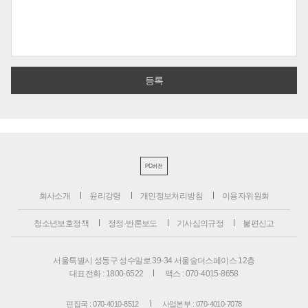
PC버전
회사소개
윤리강령
개인정보처리방침
이용자위원회
청소년보호정책
정정·반론보도
기사심의규정
불편신고
서울특별시 성동구 성수일로 39-34 서울숲더스페이스 12층
대표전화 : 1800-6522
팩스 : 070-4015-8658
편집국 : 070-4010-8512
사업본부 : 070-4010-7078