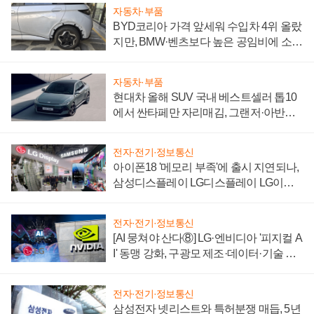
자동차·부품
BYD코리아 가격 앞세워 수입차 4위 올랐
지만, BMW·벤츠보다 높은 공임비에 소비
자 불만 폭발
자동차·부품
현대차 올해 SUV 국내 베스트셀러 톱10
에서 싼타페만 자리매김, 그랜저·아반떼
'세단 쌍끌이'로 내수 방어
전자·전기·정보통신
아이폰18 '메모리 부족'에 출시 지연되나,
삼성디스플레이 LG디스플레이 LG이노
텍 '탈애플' 수익 다각화 속도
전자·전기·정보통신
[AI 뭉쳐야 산다⑧] LG·엔비디아 '피지컬 A
I' 동맹 강화, 구광모 제조·데이터·기술 결
집해 종합 로보틱스 기업으로
전자·전기·정보통신
삼성전자 넷리스트와 특허분쟁 매듭, 5년