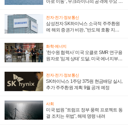
아로 이동", 우크라이나의 공격에 수요 늘
어
전자·전기·정보통신
삼성전자 SK하이닉스 소극적 주주환원
에 해외 증권가 비판, "반도체 호황 지속
성 의문"
화학·에너지
'한수원 협력사' 미국 오클로 SMR 연구용
원자로 '임계 상태' 도달, 미국 에너지부
"중요한 이정표"
전자·전기·정보통신
SK하이닉스 1주당 375원 현금배당 실시,
추가 주주환원 계획 9월 공개 예정
사회
미국 법원 "트럼프 정부 풍력 프로젝트 동
결 조치는 위법", 해제 명령 내려