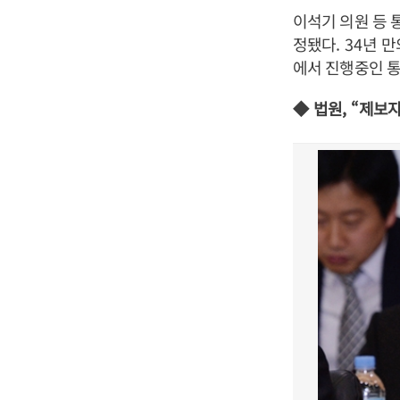
이석기 의원 등
정됐다
. 34
년 만
에서 진행중인 
◆
법원
, “
제보자