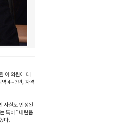
된 이 의원에 대
징역
4
∼
7
년
,
자격
인 사실도 인정된
는 특히
“
내란음
밝혔다
.