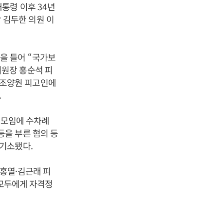
대통령 이후
34
년
 김두한 의원 이
실을 들어
“
국가보
위원장 홍순석 피
 조양원 피고인에
.
 모임에 수차례
등을 부른 혐의 등
 기소됐다
.
홍열
·
김근래 피
모두에게 자격정