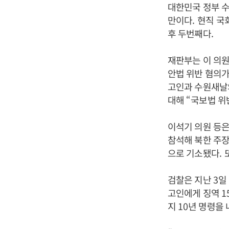
대한민국 정부 수
만이다
.
현직 국
후 두번째다
.
재판부는 이 의
안법 위반 혐의
고인과 수원새날
대해
“
국보법 위
이석기 의원 등
참석해 북한 주
으로 기소됐다
.
검찰은 지난
3
일
고인에게 징역
1
지
10
년 명령을