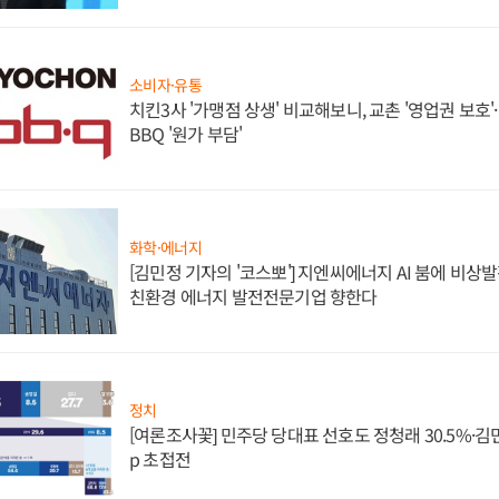
소비자·유통
치킨3사 '가맹점 상생' 비교해보니, 교촌 '영업권 보호'·b
BBQ '원가 부담'
화학·에너지
[김민정 기자의 '코스뽀'] 지엔씨에너지 AI 붐에 비상
친환경 에너지 발전전문기업 향한다
정치
[여론조사꽃] 민주당 당대표 선호도 정청래 30.5%·김민석 
p 초접전