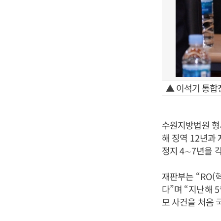
▲ 이석기 통합
수원지방법원 형
해 징역
12
년과
정지
4
∼
7
년을 
재판부는
“RO(
다
”
며
“
지난해
5
모 사건을 처음 