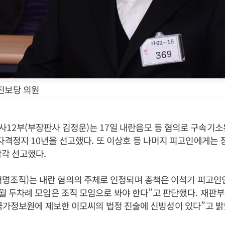
진보당 의원
사
12
부
(
부장판사 김정운
)
는
17
일 내란음모 등 혐의로 구속기소
 자격정지
10
년을 선고했다
.
또 이상호 등 나머지 피고인에게는 
각각 선고했다
.
혁명조직
)
는 내란 혐의의 주체로 인정되며 총책은 이석기 피고인
월 두차례 모임은 조직 모임으로 봐야 한다
”
고 판단했다
.
재판부
국가정보원에 제보한 이모씨의 법정 진술에 신빙성이 있다
”
고 