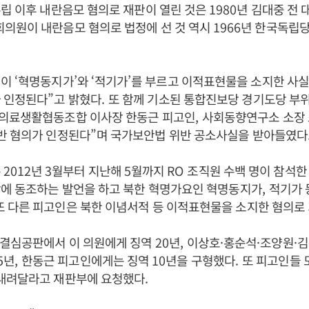
립 이후 내란음모 혐의로 재판이 열린 것은
1980
년 김대중 전 
회의원이 내란음모 혐의로 법정에 선 것 역시
1966
년 한국독립당
원이
‘
혁명동지가
’
와
‘
적기가
’
를 부르고 이적표현물을 소지한 사
가 인정된다
”
고 밝혔다
.
또 함께 기소된 통합진보당 경기도당 부
의료생활협동조합 이사장 한동근 피고인
,
사회동향연구소 소장
반 혐의가 인정된다
”
며 국가보안법 위반 공소사실을 받아들였다
은
2012
년
3
월부터 지난해
5
월까지
RO
조직원 수백 명이 참석한
장에 동조하는 발언을 하고 북한 혁명가요인 혁명동지가
,
적기가 
또 다른 피고인은 북한 이념서적 등 이적표현물을 소지한 혐의로
 결심공판에서 이 의원에게 징역
20
년
,
이상호
·
홍순석
·
조양원
·
김
5
년
,
한동근 피고인에게는 징역
10
년을 구형했다
.
또 피고인들 
 내려달라고 재판부에 요청했다
.