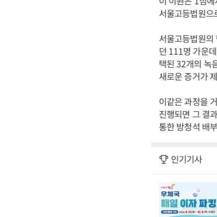
이 이원은
1
심에
서울고등법원으로
서울고등법원의 
던
111
명 가운데
택된
32
개의 녹
새로운 증거가 
이같은 과정을 
진행되면 그 결
통한 방청석 배부
인기기사