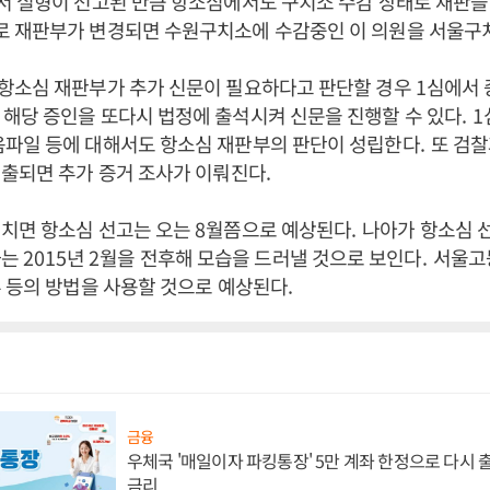
서 실형이 선고된 만큼 항소심에서도 구치소 수감 상태로 재판을
 재판부가 변경되면 수원구치소에 수감중인 이 의원을 서울구
항소심 재판부가 추가 신문이 필요하다고 판단할 경우
1
심에서 
 해당 증인을 또다시 법정에 출석시켜 신문을 진행할 수 있다
. 1
음파일 등에 대해서도 항소심 재판부의 판단이 성립한다
.
또 검
제출되면 추가 증거 조사가 이뤄진다
.
거치면 항소심 선고는 오는
8
월쯤으로 예상된다
.
나아가 항소심 
과는
2015
년
2
월을 전후해 모습을 드러낼 것으로 보인다
.
서울고
 등의 방법을 사용할 것으로 예상된다
.
금융
우체국 '매일이자 파킹통장' 5만 계좌 한정으로 다시 출시
금리