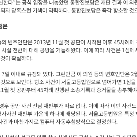
확신한다
”
는 공식 입장을 내놓았던 통합진보당은 재판 결과 이 의
정되자 당혹스런 기색이 역력하다
.
통합진보당은 즉각 항소할 것
정은
 등의 변호인단은
2013
년
11
월 첫 공판이 시작된 이후
45
차례에 
 사실 전반에 대해 공방을 거듭해왔다
.
이에 따라 사건은
1
심에서
 것이 확실하다
.
은
7
일 이내로 규정돼 있다
.
그런만큼 이 의원 등의 변호인단은
2
 것으로 보인다
.
항소 사건이 서울고등법원으로 넘어가면
1
심을
11
월 첫 공판부터
45
차례 진행된 소송기록과 증거물을 송부해야
우 공안 사건 전담 재판부가 따로 없다
.
이에 따라 이번 사건도
형사사건 재판부 가운데 하나에 배당된다
.
서울고등법원은 특정 
반 사건과 마찬가지로 컴퓨터 자동추첨방식으로 결정한다
.