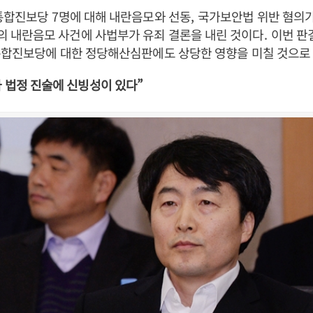
 통합진보당
7
명에 대해 내란음모와 선동
,
국가보안법 위반 혐의가
의 내란음모 사건에 사법부가 유죄 결론을 내린 것이다
.
이번 판
통합진보당에 대한 정당해산심판에도 상당한 영향을 미칠 것으로
 법정 진술에 신빙성이 있다
”