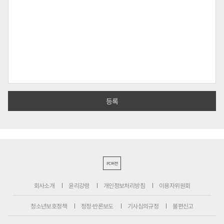
PC버전
회사소개
윤리강령
개인정보처리방침
이용자위원회
청소년보호정책
정정·반론보도
기사심의규정
불편신고