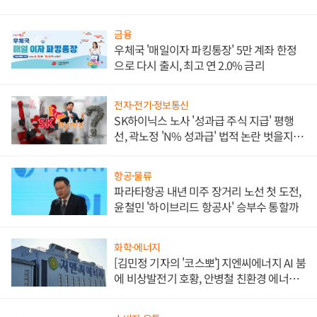
금융
우체국 '매일이자 파킹통장' 5만 계좌 한정
으로 다시 출시, 최고 연 2.0% 금리
전자·전기·정보통신
SK하이닉스 노사 '성과급 주식 지급' 평행
선, 곽노정 'N% 성과급' 법적 논란 벗을지 주
목
항공·물류
파라타항공 내년 미주 장거리 노선 첫 도전,
윤철민 '하이브리드 항공사' 승부수 통할까
화학·에너지
[김민정 기자의 '코스뽀'] 지엔씨에너지 AI 붐
에 비상발전기 호황, 안병철 친환경 에너지
발전전문기업 향한다