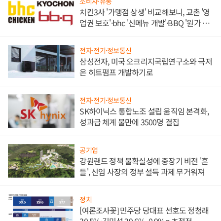
소비자·유통
치킨3사 '가맹점 상생' 비교해보니, 교촌 '영
업권 보호'·bhc '신메뉴 개발'·BBQ '원가 부
담'
전자·전기·정보통신
삼성전자, 미국 오크리지국립연구소와 극저
온 히트펌프 개발하기로
전자·전기·정보통신
SK하이닉스 통합노조 설립 움직임 본격화,
성과급 체계 불만에 3500명 결집
공기업
강원랜드 정책 불확실성에 중장기 비전 '흔
들', 신임 사장의 정부 설득 과제 무거워져
정치
[여론조사꽃] 민주당 당대표 선호도 정청래