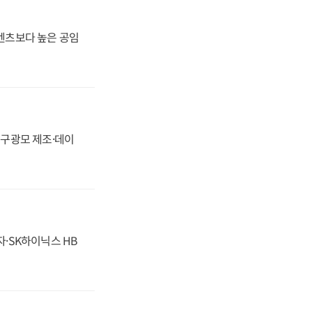
·벤츠보다 높은 공임
화, 구광모 제조·데이
자·SK하이닉스 HB