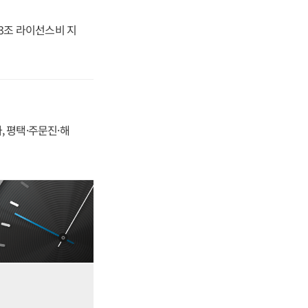
.3조 라이선스비 지
, 평택·주문진·해