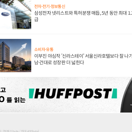
전자·전기·정보통신
삼성전자 넷리스트와 특허분쟁 매듭, 5년 동안 최대 1
급
소비자·유통
이부진 야심작 '신라스테이' 서울신라호텔보다 잘 나가
남·건대로 성장판 더 넓힌다
현재 0 byte / 최대 400byte)