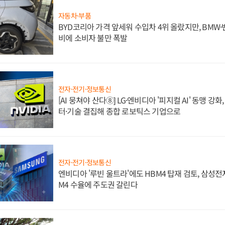
자동차·부품
BYD코리아 가격 앞세워 수입차 4위 올랐지만, BMW
비에 소비자 불만 폭발
전자·전기·정보통신
[AI 뭉쳐야 산다⑧] LG·엔비디아 '피지컬 AI' 동맹 강
터·기술 결집해 종합 로보틱스 기업으로
전자·전기·정보통신
엔비디아 '루빈 울트라'에도 HBM4 탑재 검토, 삼성전
M4 수율에 주도권 갈린다