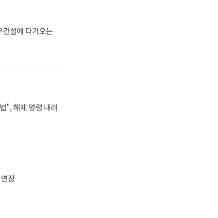
대우건설에 다가오는
법", 해제 명령 내려
지 연장