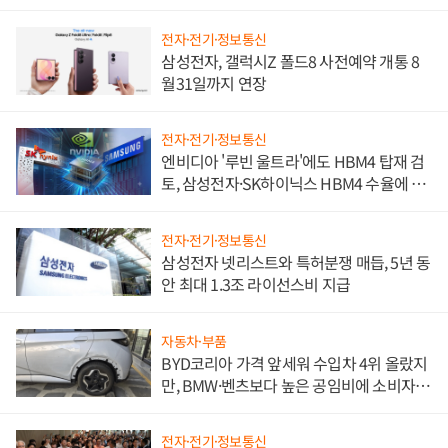
전자·전기·정보통신
삼성전자, 갤럭시Z 폴드8 사전예약 개통 8
월31일까지 연장
전자·전기·정보통신
엔비디아 '루빈 울트라'에도 HBM4 탑재 검
토, 삼성전자·SK하이닉스 HBM4 수율에 주
도권 갈린다
전자·전기·정보통신
삼성전자 넷리스트와 특허분쟁 매듭, 5년 동
안 최대 1.3조 라이선스비 지급
자동차·부품
BYD코리아 가격 앞세워 수입차 4위 올랐지
만, BMW·벤츠보다 높은 공임비에 소비자
불만 폭발
전자·전기·정보통신