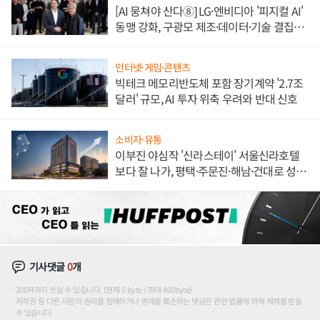
[AI 뭉쳐야 산다⑧] LG·엔비디아 '피지컬 AI'
동맹 강화, 구광모 제조·데이터·기술 결집
해 종합 로보틱스 기업으로
인터넷·게임·콘텐츠
빅테크 메모리반도체 포함 장기계약 '2.7조
달러' 규모, AI 투자 위축 우려와 반대 신호
소비자·유통
이부진 야심작 '신라스테이' 서울신라호텔
보다 잘 나가, 평택·주문진·해남·건대로 성
장판 더 넓힌다
기사댓글
0
개
200자까지 쓰실 수 있습니다. (현재 0 byte / 최대 400byte)
저작권 등 다른 사람의 권리를 침해하거나 명예를 훼손하는 댓글은 관련 법률에 의해 제재를 받을
수 있습니다.