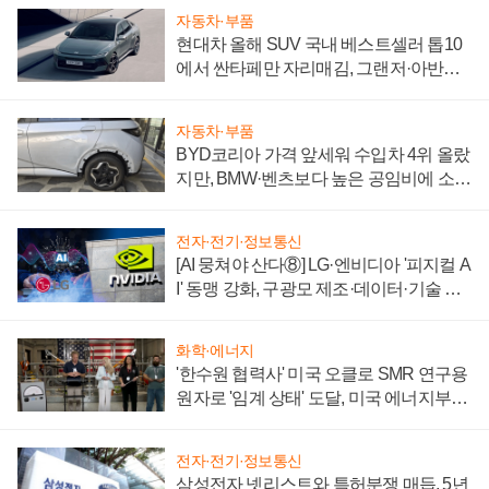
자동차·부품
현대차 올해 SUV 국내 베스트셀러 톱10
에서 싼타페만 자리매김, 그랜저·아반떼
'세단 쌍끌이'로 내수 방어
자동차·부품
BYD코리아 가격 앞세워 수입차 4위 올랐
지만, BMW·벤츠보다 높은 공임비에 소비
자 불만 폭발
전자·전기·정보통신
[AI 뭉쳐야 산다⑧] LG·엔비디아 '피지컬 A
I' 동맹 강화, 구광모 제조·데이터·기술 결
집해 종합 로보틱스 기업으로
화학·에너지
'한수원 협력사' 미국 오클로 SMR 연구용
원자로 '임계 상태' 도달, 미국 에너지부
"중요한 이정표"
전자·전기·정보통신
삼성전자 넷리스트와 특허분쟁 매듭, 5년