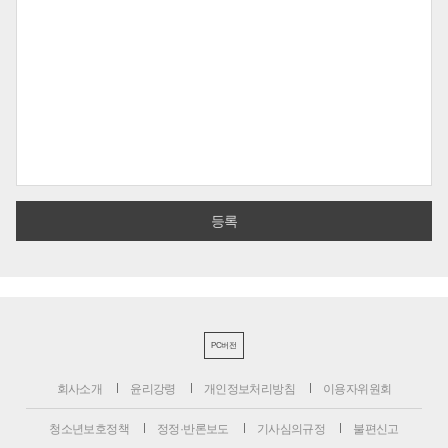
PC버전
회사소개
윤리강령
개인정보처리방침
이용자위원회
청소년보호정책
정정·반론보도
기사심의규정
불편신고