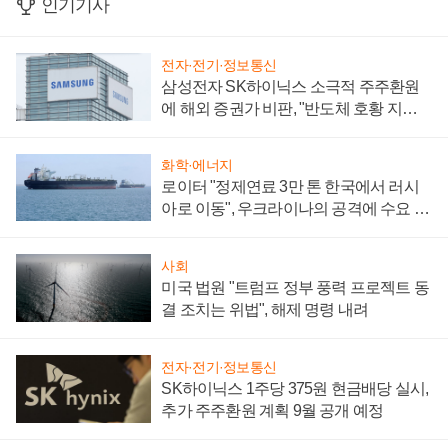
인기기사
전자·전기·정보통신
삼성전자 SK하이닉스 소극적 주주환원
에 해외 증권가 비판, "반도체 호황 지속
성 의문"
화학·에너지
로이터 "정제연료 3만 톤 한국에서 러시
아로 이동", 우크라이나의 공격에 수요 늘
어
사회
미국 법원 "트럼프 정부 풍력 프로젝트 동
결 조치는 위법", 해제 명령 내려
전자·전기·정보통신
SK하이닉스 1주당 375원 현금배당 실시,
추가 주주환원 계획 9월 공개 예정