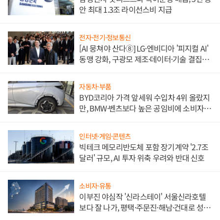
안 최대 1.3조 라이선스비 지급
전자·전기·정보통신
[AI 뭉쳐야 산다⑧] LG·엔비디아 '피지컬 AI'
동맹 강화, 구광모 제조·데이터·기술 결집
해 종합 로보틱스 기업으로
자동차·부품
BYD코리아 가격 앞세워 수입차 4위 올랐지
만, BMW·벤츠보다 높은 공임비에 소비자
불만 폭발
인터넷·게임·콘텐츠
빅테크 메모리반도체 포함 장기계약 '2.7조
달러' 규모, AI 투자 위축 우려와 반대 신호
소비자·유통
이부진 야심작 '신라스테이' 서울신라호텔
보다 잘 나가, 평택·주문진·해남·건대로 성
장판 더 넓힌다