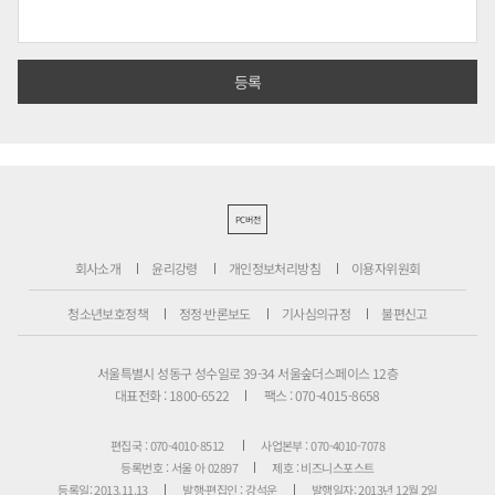
PC버전
회사소개
윤리강령
개인정보처리방침
이용자위원회
청소년보호정책
정정·반론보도
기사심의규정
불편신고
서울특별시 성동구 성수일로 39-34 서울숲더스페이스 12층
대표전화 : 1800-6522
팩스 : 070-4015-8658
편집국 : 070-4010-8512
사업본부 : 070-4010-7078
등록번호 : 서울 아 02897
제호 : 비즈니스포스트
등록일: 2013.11.13
발행·편집인 : 강석운
발행일자: 2013년 12월 2일