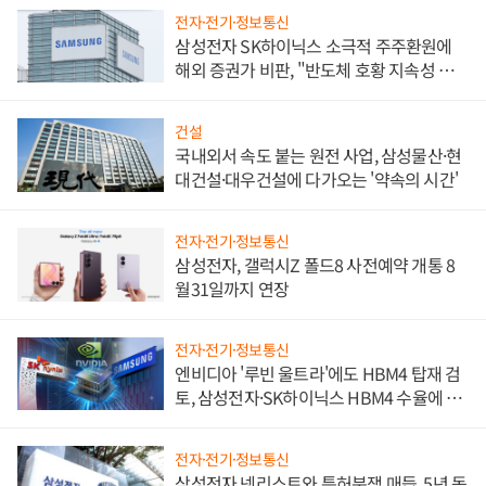
전자·전기·정보통신
삼성전자 SK하이닉스 소극적 주주환원에
해외 증권가 비판, "반도체 호황 지속성 의
문"
건설
국내외서 속도 붙는 원전 사업, 삼성물산·현
대건설·대우건설에 다가오는 '약속의 시간'
전자·전기·정보통신
삼성전자, 갤럭시Z 폴드8 사전예약 개통 8
월31일까지 연장
전자·전기·정보통신
엔비디아 '루빈 울트라'에도 HBM4 탑재 검
토, 삼성전자·SK하이닉스 HBM4 수율에 주
도권 갈린다
전자·전기·정보통신
삼성전자 넷리스트와 특허분쟁 매듭, 5년 동