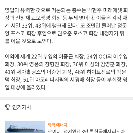
영입이 유력한 것으로 거론되는 총수는 박현주 미래에셋 회
장과 신창재 교보생명 회장 등 두세 명이다
.
이들은 각각 재
계 서열
33
위
, 43
위에 랭크돼 있다
.
또 조만간 물러날 정준
양 포스코 회장 후임으로 권오준 포스코 회장 내정자가 뒤
를 이을 것으로 보인다
.
이외에 재계
22
위 부영의 이중근 회장
, 24
위
OCI
의 이수영
회장
, 30
위 영풍의 장형진 회장
, 36
위 대성의 김영훈 회장
,
41
위 세아홀딩스의 이순형 회장
, 46
위 하이트진로의 박문
덕 회장
, 51
위 아모레퍼시픽의 서경배 회장 등이 부회장 영
입 대상에 올라있다
.
인기기사
화학·에너지
로이터 "정제연료 3만 톤 한국에서 러시아