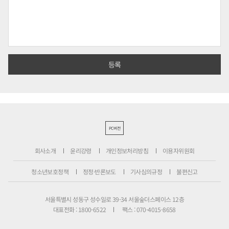
PC버전
회사소개
윤리강령
개인정보처리방침
이용자위원회
청소년보호정책
정정·반론보도
기사심의규정
불편신고
서울특별시 성동구 성수일로 39-34 서울숲더스페이스 12층
대표전화 : 1800-6522
팩스 : 070-4015-8658