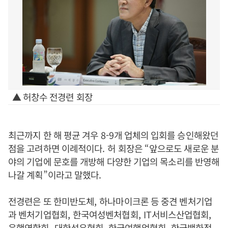
▲ 허창수 전경련 회장
최근까지 한 해 평균 겨우
8-9
개 업체의 입회를 승인해왔던
점을 고려하면 이례적이다
.
허 회장은
“
앞으로도 새로운 분
야의 기업에 문호를 개방해 다양한 기업의 목소리를 반영해
나갈 계획
”
이라고 말했다
.
전경련은 또 한미반도체
,
하나마이크론 등 중견 벤처기업
과 벤처기업협회
,
한국여성벤처협회
, IT
서비스산업협회
,
은행연합회
,
대한석유협회
,
한국여행업협회
,
한국백화점