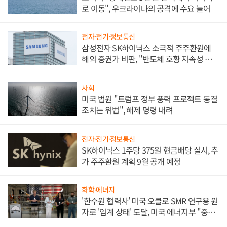
로 이동", 우크라이나의 공격에 수요 늘어
전자·전기·정보통신
삼성전자 SK하이닉스 소극적 주주환원에
해외 증권가 비판, "반도체 호황 지속성 의
문"
사회
미국 법원 "트럼프 정부 풍력 프로젝트 동결
조치는 위법", 해제 명령 내려
전자·전기·정보통신
SK하이닉스 1주당 375원 현금배당 실시, 추
가 주주환원 계획 9월 공개 예정
화학·에너지
'한수원 협력사' 미국 오클로 SMR 연구용 원
자로 '임계 상태' 도달, 미국 에너지부 "중요
한 이정표"