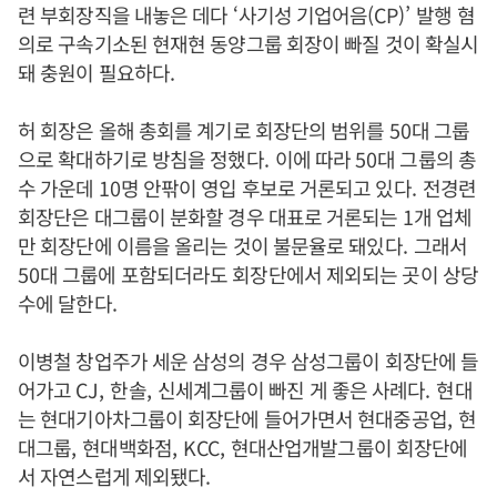
련 부회장직을 내놓은 데다
‘
사기성 기업어음
(CP)’
발행 혐
의로 구속기소된 현재현 동양그룹 회장이 빠질 것이 확실시
돼 충원이 필요하다
.
허 회장은 올해 총회를 계기로 회장단의 범위를
50
대 그룹
으로 확대하기로 방침을 정했다
.
이에 따라
50
대 그룹의 총
수 가운데
10
명 안팎이 영입 후보로 거론되고 있다
.
전경련
회장단은 대그룹이 분화할 경우 대표로 거론되는
1
개 업체
만 회장단에 이름을 올리는 것이 불문율로 돼있다
.
그래서
50
대 그룹에 포함되더라도 회장단에서 제외되는 곳이 상당
수에 달한다
.
이병철 창업주가 세운 삼성의 경우 삼성그룹이 회장단에 들
어가고
CJ,
한솔
,
신세계그룹이 빠진 게 좋은 사례다
.
현대
는 현대기아차그룹이 회장단에 들어가면서 현대중공업
,
현
대그룹
,
현대백화점
, KCC,
현대산업개발그룹이 회장단에
서 자연스럽게 제외됐다
.