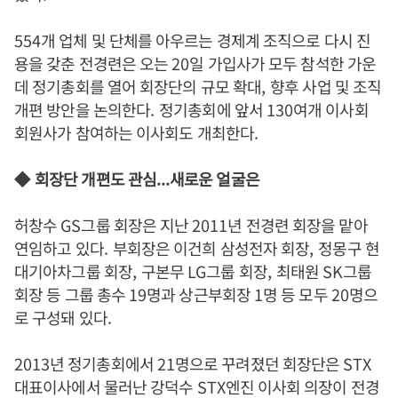
554
개 업체 및 단체를 아우르는 경제계 조직으로 다시 진
용을 갖춘 전경련은 오는
20
일 가입사가 모두 참석한 가운
데 정기총회를 열어 회장단의 규모 확대
,
향후 사업 및 조직
개편 방안을 논의한다
.
정기총회에 앞서
130
여개 이사회
회원사가 참여하는 이사회도 개최한다
.
◆
회장단 개편도 관심
...
새로운 얼굴은
허창수
GS
그룹 회장은 지난
2011
년 전경련 회장을 맡아
연임하고 있다
.
부회장은 이건희 삼성전자 회장
,
정몽구 현
대기아차그룹 회장
,
구본무
LG
그룹 회장
,
최태원
SK
그룹
회장 등 그룹 총수
19
명과 상근부회장
1
명 등 모두
20
명으
로 구성돼 있다
.
2013
년 정기총회에서
21
명으로 꾸려졌던 회장단은
STX
대표이사에서 물러난 강덕수
STX
엔진 이사회 의장이 전경