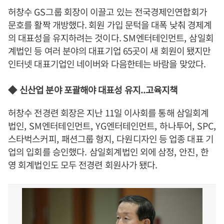
허창수
GS
그룹 회장이 이끌고 있는 전국경제인연합회가
문호를 활짝 개방했다. 회원 가입 문턱을 대폭 낮춰 경제계
의 대표성을 유지하려는 것이다.
SM
엔터테인먼트
,
삼일회
계법인 등 여러 분야의 대표기업 65곳이 새 회원이 됐지만
인터넷 대표기업인 네이버와 다음한테는 바람을 맞았다.
◆
신산업 분야 포괄해야 대표성 유지
..
고육지책
허창수 전경련 회장은 지난 11일 이사회를 통해 삼일회계
법인
, SM
엔터테인먼트
, YG
엔터테인먼트
,
하나투어
, SPC,
스타벅스커피
,
패션그룹 형지
,
다원디자인 등 업종 대표 기
업의 입회를 승인했다
.
삼일회계법인 외에 삼정
,
안진
,
한
영 회계법인도 모두 전경련 회원사가 됐다
.