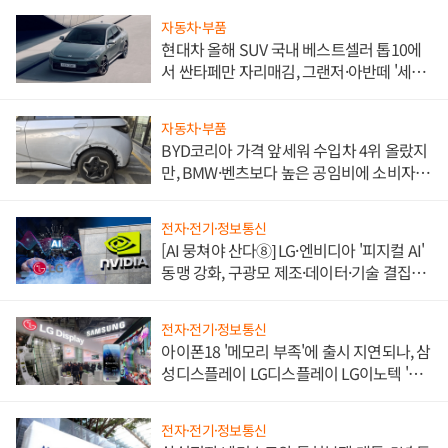
자동차·부품
현대차 올해 SUV 국내 베스트셀러 톱10에
서 싼타페만 자리매김, 그랜저·아반떼 '세단
쌍끌이'로 내수 방어
자동차·부품
BYD코리아 가격 앞세워 수입차 4위 올랐지
만, BMW·벤츠보다 높은 공임비에 소비자
불만 폭발
전자·전기·정보통신
[AI 뭉쳐야 산다⑧] LG·엔비디아 '피지컬 AI'
동맹 강화, 구광모 제조·데이터·기술 결집
해 종합 로보틱스 기업으로
전자·전기·정보통신
아이폰18 '메모리 부족'에 출시 지연되나, 삼
성디스플레이 LG디스플레이 LG이노텍 '탈
애플' 수익 다각화 속도
전자·전기·정보통신