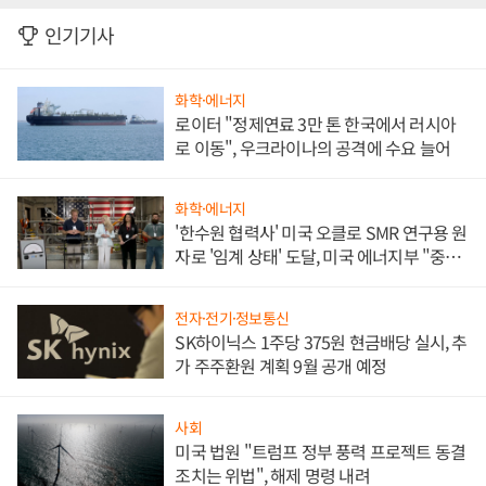
인기기사
화학·에너지
로이터 "정제연료 3만 톤 한국에서 러시아
로 이동", 우크라이나의 공격에 수요 늘어
화학·에너지
'한수원 협력사' 미국 오클로 SMR 연구용 원
자로 '임계 상태' 도달, 미국 에너지부 "중요
한 이정표"
전자·전기·정보통신
SK하이닉스 1주당 375원 현금배당 실시, 추
가 주주환원 계획 9월 공개 예정
사회
미국 법원 "트럼프 정부 풍력 프로젝트 동결
조치는 위법", 해제 명령 내려