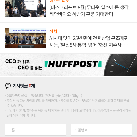
데스크 리포트
[데스크리포트 8월] 무더운 입추에 든 생각,
제약바이오 하반기 훈풍 기대한다
정치
AI시대 맞아 25년 만에 전력산업 구조개편
시동, '발전5사 통합' 넘어 '한전 지주사' 재편
론도
기사댓글
0
개
200자까지 쓰실 수 있습니다. (현재 0 byte / 최대 400byte)
저작권 등 다른 사람의 권리를 침해하거나 명예를 훼손하는 댓글은 관련 법률에 의해 제재를 받을
수 있습니다.
타인에게 불쾌감을 주는 욕설 등 비하하는 단어가 내용에 포함되거나 인신공격성 글은 관리자의 판
단에 의해 삭제 합니다.