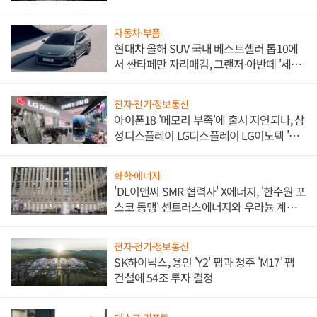
자동차·부품
현대차 올해 SUV 국내 베스트셀러 톱10에
서 싼타페만 자리매김, 그랜저·아반떼 '세단
쌍끌이'로 내수 방어
전자·전기·정보통신
아이폰18 '메모리 부족'에 출시 지연되나, 삼
성디스플레이 LG디스플레이 LG이노텍 '탈
애플' 수익 다각화 속도
화학·에너지
'DL이앤씨 SMR 협력사' X에너지, '한수원 포
스코 동맹' 센트러스에너지와 우라늄 계약
체결
전자·전기·정보통신
SK하이닉스, 용인 'Y2' 팹과 청주 'M17' 팹
건설에 54조 투자 결정