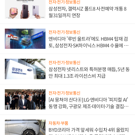
전자·전기·정보통신
삼성전자, 갤럭시Z 폴드8 사전예약 개통 8
월31일까지 연장
전자·전기·정보통신
엔비디아 '루빈 울트라'에도 HBM4 탑재 검
토, 삼성전자·SK하이닉스 HBM4 수율에 주
도권 갈린다
전자·전기·정보통신
삼성전자 넷리스트와 특허분쟁 매듭, 5년 동
안 최대 1.3조 라이선스비 지급
전자·전기·정보통신
[AI 뭉쳐야 산다⑧] LG·엔비디아 '피지컬 AI'
동맹 강화, 구광모 제조·데이터·기술 결집
해 종합 로보틱스 기업으로
자동차·부품
BYD코리아 가격 앞세워 수입차 4위 올랐지