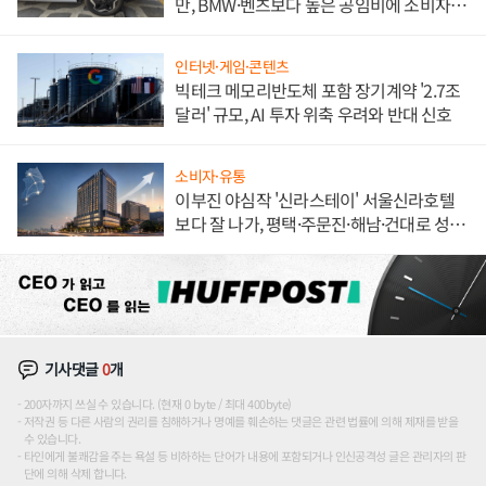
만, BMW·벤츠보다 높은 공임비에 소비자
불만 폭발
인터넷·게임·콘텐츠
빅테크 메모리반도체 포함 장기계약 '2.7조
달러' 규모, AI 투자 위축 우려와 반대 신호
소비자·유통
이부진 야심작 '신라스테이' 서울신라호텔
보다 잘 나가, 평택·주문진·해남·건대로 성
장판 더 넓힌다
기사댓글
0
개
200자까지 쓰실 수 있습니다. (현재 0 byte / 최대 400byte)
저작권 등 다른 사람의 권리를 침해하거나 명예를 훼손하는 댓글은 관련 법률에 의해 제재를 받을
수 있습니다.
타인에게 불쾌감을 주는 욕설 등 비하하는 단어가 내용에 포함되거나 인신공격성 글은 관리자의 판
단에 의해 삭제 합니다.