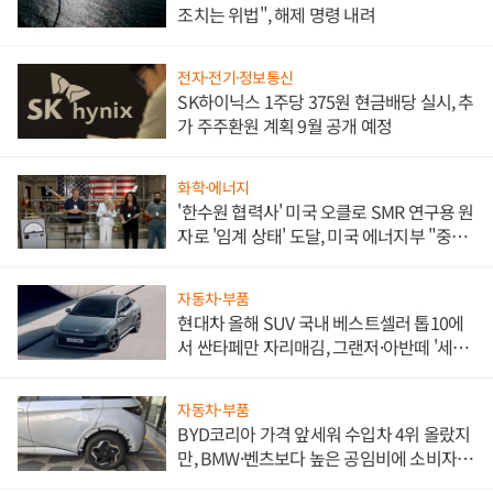
조치는 위법", 해제 명령 내려
전자·전기·정보통신
SK하이닉스 1주당 375원 현금배당 실시, 추
가 주주환원 계획 9월 공개 예정
화학·에너지
'한수원 협력사' 미국 오클로 SMR 연구용 원
자로 '임계 상태' 도달, 미국 에너지부 "중요
한 이정표"
자동차·부품
현대차 올해 SUV 국내 베스트셀러 톱10에
서 싼타페만 자리매김, 그랜저·아반떼 '세단
쌍끌이'로 내수 방어
자동차·부품
BYD코리아 가격 앞세워 수입차 4위 올랐지
만, BMW·벤츠보다 높은 공임비에 소비자
불만 폭발