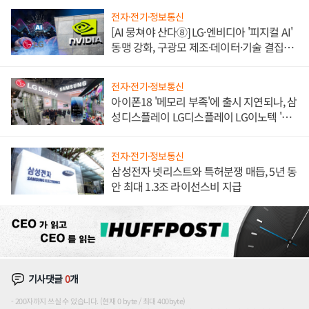
전자·전기·정보통신
[AI 뭉쳐야 산다⑧] LG·엔비디아 '피지컬 AI'
동맹 강화, 구광모 제조·데이터·기술 결집
해 종합 로보틱스 기업으로
전자·전기·정보통신
아이폰18 '메모리 부족'에 출시 지연되나, 삼
성디스플레이 LG디스플레이 LG이노텍 '탈
애플' 수익 다각화 속도
전자·전기·정보통신
삼성전자 넷리스트와 특허분쟁 매듭, 5년 동
안 최대 1.3조 라이선스비 지급
기사댓글
0
개
200자까지 쓰실 수 있습니다. (현재 0 byte / 최대 400byte)