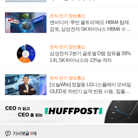
전자·전기·정보통신
엔비디아 '루빈 울트라'에도 HBM4 탑재
검토, 삼성전자·SK하이닉스 HBM4 수율
에 주도권 갈린다
전자·전기·정보통신
삼성전자 2분기 글로벌 D램 점유율 39%
1위, SK하이닉스와 13%p 격차
전자·전기·정보통신
[오늘Who] 정철동 LG디스플레이 모바일
OLED로 하반기 실적 반등 시동, '칩플레
이션'에 가격 인하 압박은 부담
기사댓글
0
개