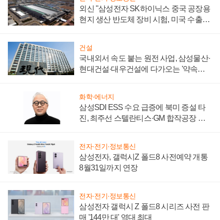
외신 "삼성전자 SK하이닉스 중국 공장용
현지 생산 반도체 장비 시험, 미국 수출통
제 대비"
건설
국내외서 속도 붙는 원전 사업, 삼성물산·
현대건설·대우건설에 다가오는 '약속의
시간'
화학·에너지
삼성SDI ESS 수요 급증에 북미 증설 타
진, 최주선 스텔란티스·GM 합작공장 건
설 재추진하나
전자·전기·정보통신
삼성전자, 갤럭시Z 폴드8 사전예약 개통
8월31일까지 연장
전자·전기·정보통신
삼성전자 갤럭시 Z 폴드8 시리즈 사전 판
매 '144만 대' 역대 최대