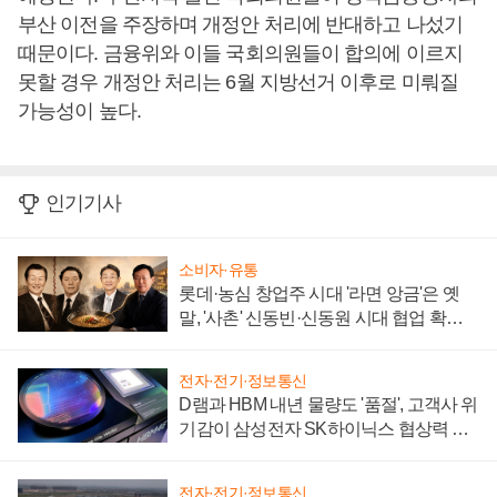
부산 이전을 주장하며 개정안 처리에 반대하고 나섰기
때문이다. 금융위와 이들 국회의원들이 합의에 이르지
못할 경우 개정안 처리는 6월 지방선거 이후로 미뤄질
가능성이 높다.
인기기사
소비자·유통
롯데·농심 창업주 시대 '라면 앙금'은 옛
말, '사촌' 신동빈·신동원 시대 협업 확대
일로
전자·전기·정보통신
D램과 HBM 내년 물량도 '품절', 고객사 위
기감이 삼성전자 SK하이닉스 협상력 더
키워
전자·전기·정보통신