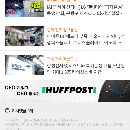
전자·전기·정보통신
[AI 뭉쳐야 산다⑧] LG·엔비디아 '피지컬 AI'
동맹 강화, 구광모 제조·데이터·기술 결집
해 종합 로보틱스 기업으로
전자·전기·정보통신
아이폰18 '메모리 부족'에 출시 지연되나, 삼
성디스플레이 LG디스플레이 LG이노텍 '탈
애플' 수익 다각화 속도
전자·전기·정보통신
삼성전자 넷리스트와 특허분쟁 매듭, 5년 동
안 최대 1.3조 라이선스비 지급
기사댓글
0
개
200자까지 쓰실 수 있습니다. (현재 0 byte / 최대 400byte)
저작권 등 다른 사람의 권리를 침해하거나 명예를 훼손하는 댓글은 관련 법률에 의해 제재를 받을
수 있습니다.