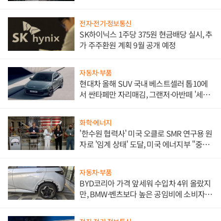
전자·전기·정보통신
SK하이닉스 1주당 375원 현금배당 실시, 추
가 주주환원 계획 9월 공개 예정
자동차·부품
현대차 올해 SUV 국내 베스트셀러 톱10에
서 싼타페만 자리매김, 그랜저·아반떼 '세단
쌍끌이'로 내수 방어
화학·에너지
'한수원 협력사' 미국 오클로 SMR 연구용 원
자로 '임계 상태' 도달, 미국 에너지부 "중요
한 이정표"
자동차·부품
BYD코리아 가격 앞세워 수입차 4위 올랐지
만, BMW·벤츠보다 높은 공임비에 소비자
불만 폭발