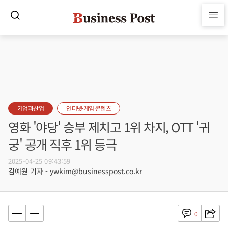
기업과산업
인터넷·게임·콘텐츠
영화 '야당' 승부 제치고 1위 차지, OTT '귀
궁' 공개 직후 1위 등극
2025-04-25 09:43:59
김예원 기자 - ywkim@businesspost.co.kr
0