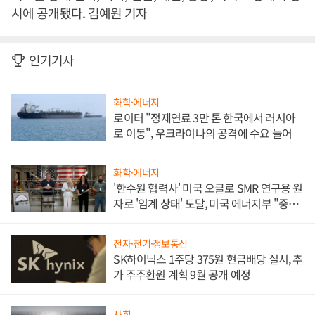
시에 공개됐다. 김예원 기자
인기기사
화학·에너지
로이터 "정제연료 3만 톤 한국에서 러시아
로 이동", 우크라이나의 공격에 수요 늘어
화학·에너지
'한수원 협력사' 미국 오클로 SMR 연구용 원
자로 '임계 상태' 도달, 미국 에너지부 "중요
한 이정표"
전자·전기·정보통신
SK하이닉스 1주당 375원 현금배당 실시, 추
가 주주환원 계획 9월 공개 예정
사회