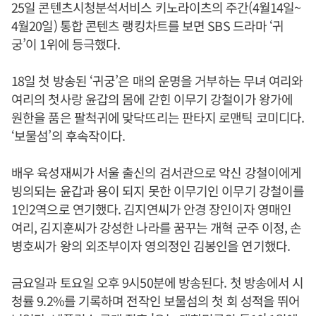
25일 콘텐츠시청분석서비스 키노라이츠의 주간(4월14일~
4월20일) 통합 콘텐츠 랭킹차트를 보면 SBS 드라마 ‘귀
궁’이 1위에 등극했다.
18일 첫 방송된 ‘귀궁’은 매의 운명을 거부하는 무녀 여리와
여리의 첫사랑 윤갑의 몸에 갇힌 이무기 강철이가 왕가에
원한을 품은 팔척귀에 맞닥뜨리는 판타지 로맨틱 코미디다.
‘보물섬’의 후속작이다.
배우 육성재씨가 서울 출신의 검서관으로 악신 강철이에게
빙의되는 윤갑과 용이 되지 못한 이무기인 이무기 강철이를
1인2역으로 연기했다. 김지연씨가 안경 장인이자 영매인
여리, 김지훈씨가 강성한 나라를 꿈꾸는 개혁 군주 이정, 손
병호씨가 왕의 외조부이자 영의정인 김봉인을 연기했다.
금요일과 토요일 오후 9시50분에 방송된다. 첫 방송에서 시
청률 9.2%를 기록하며 전작인 보물섬의 첫 회 성적을 뛰어