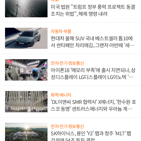
미국 법원 "트럼프 정부 풍력 프로젝트 동결
조치는 위법", 해제 명령 내려
자동차·부품
현대차 올해 SUV 국내 베스트셀러 톱10에
서 싼타페만 자리매김, 그랜저·아반떼 '세단
쌍끌이'로 내수 방어
전자·전기·정보통신
아이폰18 '메모리 부족'에 출시 지연되나, 삼
성디스플레이 LG디스플레이 LG이노텍 '탈
애플' 수익 다각화 속도
화학·에너지
'DL이앤씨 SMR 협력사' X에너지, '한수원 포
스코 동맹' 센트러스에너지와 우라늄 계약
체결
전자·전기·정보통신
SK하이닉스, 용인 'Y2' 팹과 청주 'M17' 팹
건설에 54조 투자 결정