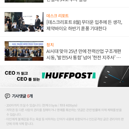
데스크 리포트
[데스크리포트 8월] 무더운 입추에 든 생각,
제약바이오 하반기 훈풍 기대한다
정치
AI시대 맞아 25년 만에 전력산업 구조개편
시동, '발전5사 통합' 넘어 '한전 지주사' 재편
론도
기사댓글
0
개
200자까지 쓰실 수 있습니다. (현재 0 byte / 최대 400byte)
저작권 등 다른 사람의 권리를 침해하거나 명예를 훼손하는 댓글은 관련 법률에 의해 제재를 받을
수 있습니다.
타인에게 불쾌감을 주는 욕설 등 비하하는 단어가 내용에 포함되거나 인신공격성 글은 관리자의 판
단에 의해 삭제 합니다.