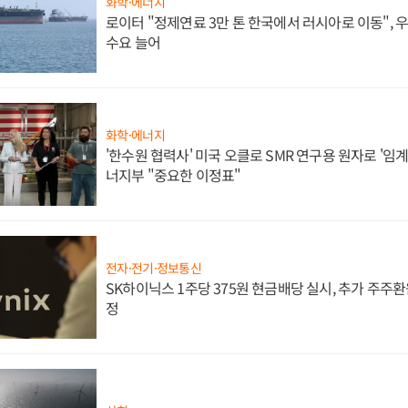
화학·에너지
로이터 "정제연료 3만 톤 한국에서 러시아로 이동",
수요 늘어
화학·에너지
'한수원 협력사' 미국 오클로 SMR 연구용 원자로 '임계 
너지부 "중요한 이정표"
전자·전기·정보통신
SK하이닉스 1주당 375원 현금배당 실시, 추가 주주환
정