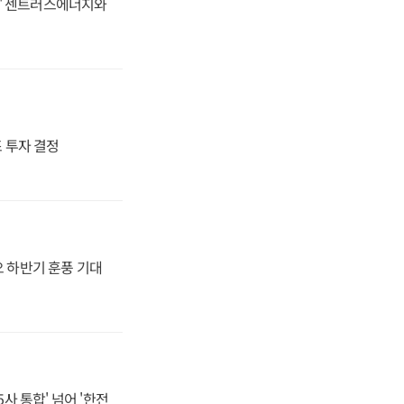
동맹' 센트러스에너지와
4조 투자 결정
오 하반기 훈풍 기대
사 통합' 넘어 '한전