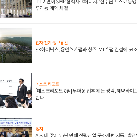
'DL이앤씨 SMR 협력사' X에너지, '한수원 포스코 
우라늄 계약 체결
전자·전기·정보통신
SK하이닉스, 용인 'Y2' 팹과 청주 'M17' 팹 건설에 5
데스크 리포트
[데스크리포트 8월] 무더운 입추에 든 생각, 제약바이
한다
정치
AI시대 맞아 25년 만에 전력산업 구조개편 시동, '발전5