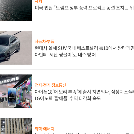
사회
미국 법원 "트럼프 정부 풍력 프로젝트 동결 조치는 위
자동차·부품
현대차 올해 SUV 국내 베스트셀러 톱10에서 싼타페만
아반떼 '세단 쌍끌이'로 내수 방어
전자·전기·정보통신
아이폰18 '메모리 부족'에 출시 지연되나, 삼성디스
LG이노텍 '탈애플' 수익 다각화 속도
화학·에너지