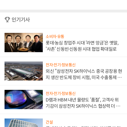
인기기사
소비자·유통
롯데·농심 창업주 시대 '라면 앙금'은 옛말,
'사촌' 신동빈·신동원 시대 협업 확대일로
전자·전기·정보통신
외신 "삼성전자 SK하이닉스 중국 공장용 현
지 생산 반도체 장비 시험, 미국 수출통제 대
비"
전자·전기·정보통신
D램과 HBM 내년 물량도 '품절', 고객사 위
기감이 삼성전자 SK하이닉스 협상력 더 키
워
건설