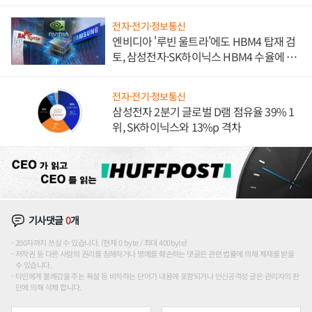
전자·전기·정보통신
엔비디아 '루빈 울트라'에도 HBM4 탑재 검
토, 삼성전자·SK하이닉스 HBM4 수율에 주
도권 갈린다
전자·전기·정보통신
삼성전자 2분기 글로벌 D램 점유율 39% 1
위, SK하이닉스와 13%p 격차
기사댓글
0
개
200자까지 쓰실 수 있습니다. (현재 0 byte / 최대 400byte)
저작권 등 다른 사람의 권리를 침해하거나 명예를 훼손하는 댓글은 관련 법률에 의해 제재를 받을
수 있습니다.
타인에게 불쾌감을 주는 욕설 등 비하하는 단어가 내용에 포함되거나 인신공격성 글은 관리자의 판
단에 의해 삭제 합니다.