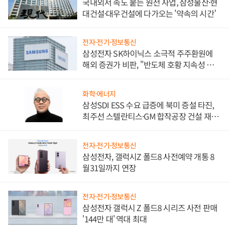
국내외서 속도 붙는 원전 사업, 삼성물산·현
대건설·대우건설에 다가오는 '약속의 시간'
전자·전기·정보통신
삼성전자 SK하이닉스 소극적 주주환원에
해외 증권가 비판, "반도체 호황 지속성 의
문"
화학·에너지
삼성SDI ESS 수요 급증에 북미 증설 타진,
최주선 스텔란티스·GM 합작공장 건설 재추
진하나
전자·전기·정보통신
삼성전자, 갤럭시Z 폴드8 사전예약 개통 8
월31일까지 연장
전자·전기·정보통신
삼성전자 갤럭시 Z 폴드8 시리즈 사전 판매
'144만 대' 역대 최대