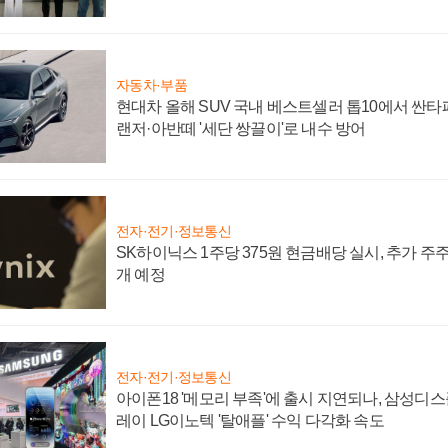
자동차·부품
현대차 올해 SUV 국내 베스트셀러 톱10에서 싼타
랜저·아반떼 '세단 쌍끌이'로 내수 방어
전자·전기·정보통신
SK하이닉스 1주당 375원 현금배당 실시, 추가 주
개 예정
전자·전기·정보통신
아이폰18 '메모리 부족'에 출시 지연되나, 삼성디
레이 LG이노텍 '탈애플' 수익 다각화 속도