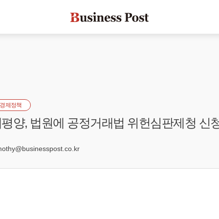
경제정책
평양, 법원에 공정거래법 위헌심판제청 신
7
hy@businesspost.co.kr