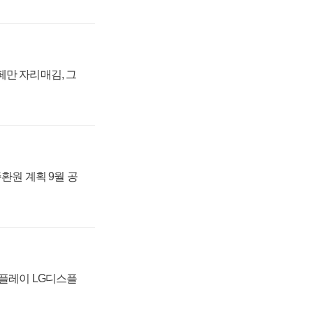
페만 자리매김, 그
주환원 계획 9월 공
스플레이 LG디스플