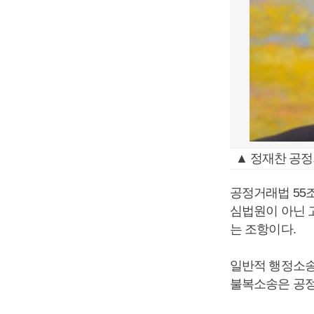
▲ 정재찬 공
공정거래법 55
심법원이 아닌 
는 조항이다.
일반적 행정소송
불복소송은 공정