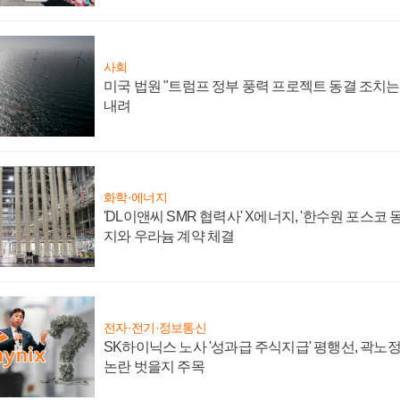
사회
미국 법원 "트럼프 정부 풍력 프로젝트 동결 조치는 
내려
화학·에너지
'DL이앤씨 SMR 협력사' X에너지, '한수원 포스코
지와 우라늄 계약 체결
전자·전기·정보통신
SK하이닉스 노사 '성과급 주식지급' 평행선, 곽노정 
논란 벗을지 주목