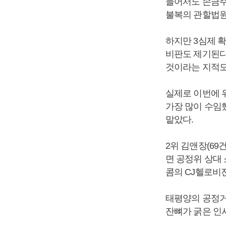
들어서도 손금주
불복의 관할법원
하지만 3심제 
비판도 제기된다
것이라는 지적도
실제로 이번에 
가장 많이 수임했
맡았다.
2위 김앤장(6
면 공정위 상대
콤의 CJ헬로비
태평양의 공정거
잔뼈가 굵은 인