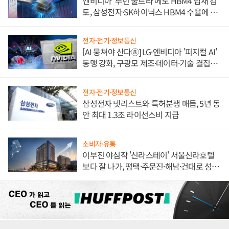
엔비디아 '루빈 울트라'에도 HBM4 탑재 검
토, 삼성전자·SK하이닉스 HBM4 수율에 주
도권 갈린다
전자·전기·정보통신
[AI 뭉쳐야 산다⑧] LG·엔비디아 '피지컬 AI'
동맹 강화, 구광모 제조·데이터·기술 결집
해 종합 로보틱스 기업으로
전자·전기·정보통신
삼성전자 넷리스트와 특허분쟁 매듭, 5년 동
안 최대 1.3조 라이선스비 지급
소비자·유통
이부진 야심작 '신라스테이' 서울신라호텔
보다 잘 나가, 평택·주문진·해남·건대로 성
장판 더 넓힌다