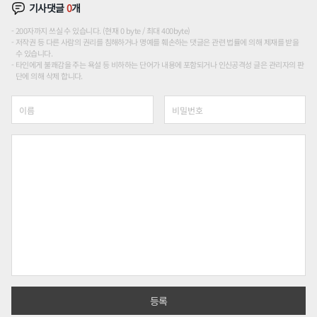
기사댓글
0
개
200자까지 쓰실 수 있습니다. (현재 0 byte / 최대 400byte)
저작권 등 다른 사람의 권리를 침해하거나 명예를 훼손하는 댓글은 관련 법률에 의해 제재를 받을
수 있습니다.
타인에게 불쾌감을 주는 욕설 등 비하하는 단어가 내용에 포함되거나 인신공격성 글은 관리자의 판
단에 의해 삭제 합니다.