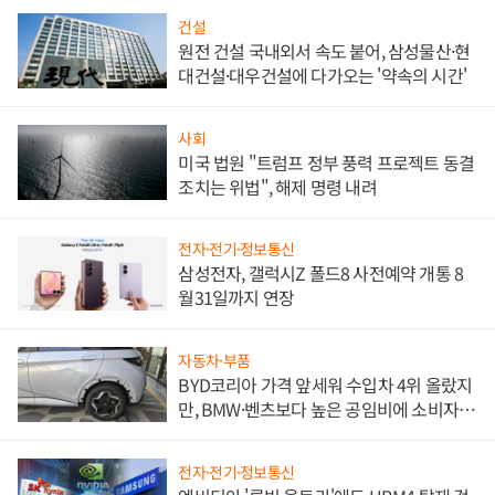
건설
원전 건설 국내외서 속도 붙어, 삼성물산·현
대건설·대우건설에 다가오는 '약속의 시간'
사회
미국 법원 "트럼프 정부 풍력 프로젝트 동결
조치는 위법", 해제 명령 내려
전자·전기·정보통신
삼성전자, 갤럭시Z 폴드8 사전예약 개통 8
월31일까지 연장
자동차·부품
BYD코리아 가격 앞세워 수입차 4위 올랐지
만, BMW·벤츠보다 높은 공임비에 소비자
불만 폭발
전자·전기·정보통신