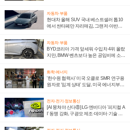
자동차·부품
현대차 올해 SUV 국내 베스트셀러 톱10
에서 싼타페만 자리매김, 그랜저·아반떼
'세단 쌍끌이'로 내수 방어
자동차·부품
BYD코리아 가격 앞세워 수입차 4위 올랐
지만, BMW·벤츠보다 높은 공임비에 소비
자 불만 폭발
화학·에너지
'한수원 협력사' 미국 오클로 SMR 연구용
원자로 '임계 상태' 도달, 미국 에너지부
"중요한 이정표"
전자·전기·정보통신
[AI 뭉쳐야 산다⑧] LG·엔비디아 '피지컬 A
I' 동맹 강화, 구광모 제조·데이터·기술 결
집해 종합 로보틱스 기업으로