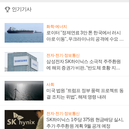
인기기사
화학·에너지
로이터 "정제연료 3만 톤 한국에서 러시
아로 이동", 우크라이나의 공격에 수요 늘
어
전자·전기·정보통신
삼성전자 SK하이닉스 소극적 주주환원
에 해외 증권가 비판, "반도체 호황 지속
성 의문"
사회
미국 법원 "트럼프 정부 풍력 프로젝트 동
결 조치는 위법", 해제 명령 내려
전자·전기·정보통신
SK하이닉스 1주당 375원 현금배당 실시,
추가 주주환원 계획 9월 공개 예정