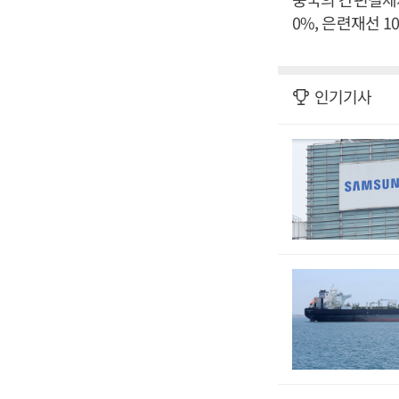
0%, 은련재선 1
인기기사