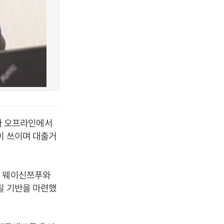
나 오프라인에서
이 쓰이며 대출거
, 웨이신쯔푸와
릴 기반을 마련했