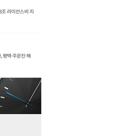
.3조 라이선스비 지
, 평택·주문진·해