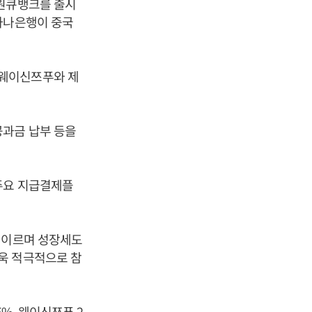
 원큐뱅크를 출시
하나은행이 중국
 웨이신쯔푸와 제
공과금 납부 등을
주요 지급결제플
 이르며 성장세도
욱 적극적으로 참
%, 웨이신쯔푸 2