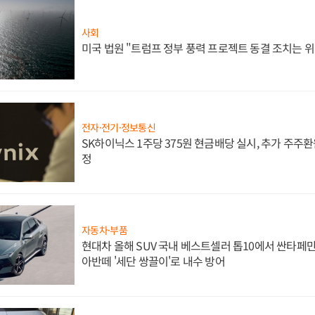
사회
미국 법원 "트럼프 정부 풍력 프로젝트 동결 조치는 위
전자·전기·정보통신
SK하이닉스 1주당 375원 현금배당 실시, 추가 주주환
정
자동차·부품
현대차 올해 SUV 국내 베스트셀러 톱10에서 싼타페만
아반떼 '세단 쌍끌이'로 내수 방어