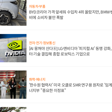
자동차·부품
BYD코리아 가격 앞세워 수입차 4위 올랐지만, BMW
비에 소비자 불만 폭발
전자·전기·정보통신
[AI 뭉쳐야 산다⑧] LG·엔비디아 '피지컬 AI' 동맹 강
터·기술 결집해 종합 로보틱스 기업으로
화학·에너지
'한수원 협력사' 미국 오클로 SMR 연구용 원자로 '임계 
너지부 "중요한 이정표"