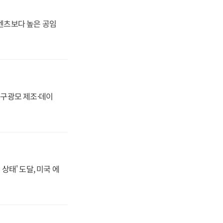
·벤츠보다 높은 공임
화, 구광모 제조·데이
상태' 도달, 미국 에