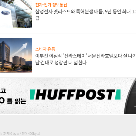
전자·전기·정보통신
삼성전자 넷리스트와 특허분쟁 매듭, 5년 동안 최대 1
급
소비자·유통
이부진 야심작 '신라스테이' 서울신라호텔보다 잘 나가
남·건대로 성장판 더 넓힌다
현재 0 byte / 최대 400byte)