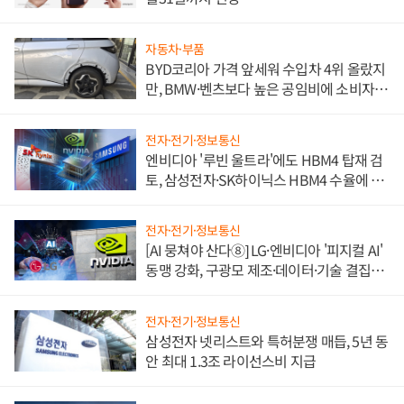
자동차·부품
BYD코리아 가격 앞세워 수입차 4위 올랐지
만, BMW·벤츠보다 높은 공임비에 소비자
불만 폭발
전자·전기·정보통신
엔비디아 '루빈 울트라'에도 HBM4 탑재 검
토, 삼성전자·SK하이닉스 HBM4 수율에 주
도권 갈린다
전자·전기·정보통신
[AI 뭉쳐야 산다⑧] LG·엔비디아 '피지컬 AI'
동맹 강화, 구광모 제조·데이터·기술 결집
해 종합 로보틱스 기업으로
전자·전기·정보통신
삼성전자 넷리스트와 특허분쟁 매듭, 5년 동
안 최대 1.3조 라이선스비 지급