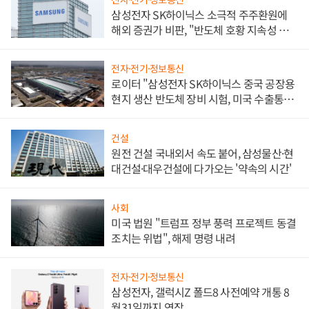
삼성전자 SK하이닉스 소극적 주주환원에
해외 증권가 비판, "반도체 호황 지속성 의
문"
전자·전기·정보통신
로이터 "삼성전자 SK하이닉스 중국 공장용
현지 생산 반도체 장비 시험, 미국 수출통제
대비"
건설
원전 건설 국내외서 속도 붙어, 삼성물산·현
대건설·대우건설에 다가오는 '약속의 시간'
사회
미국 법원 "트럼프 정부 풍력 프로젝트 동결
조치는 위법", 해제 명령 내려
전자·전기·정보통신
삼성전자, 갤럭시Z 폴드8 사전예약 개통 8
월31일까지 연장