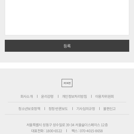
PC버전
회사소개
윤리강령
개인정보처리방침
이용자위원회
청소년보호정책
정정·반론보도
기사심의규정
불편신고
서울특별시 성동구 성수일로 39-34 서울숲더스페이스 12층
대표전화 : 1800-6522
팩스 : 070-4015-8658